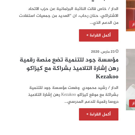
الدار / خاص قالت النائبة البرلمانية عن حزب الاتحاد
الاشتراكي، حنان رحاب، ان “العديد من جمعيات استفادت
من الدعم الذي…
ر
أكمل القراءة »
23 مارس، 2020
مؤسسة جود للتنمية تضع منصة رقمية
رهن إشارة التلاميذ بشراكة مع كيزاكو
Kezakoo
الدار / رشيد محمودي وضعت مؤسسة جود للتنمية
بشراكة مع موقع كيزاكو Kezakoo رهن إشارة التلاميذ
دروسا رقمية للدعم المدرسي…
ر
أكمل القراءة »