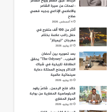
الرباط: عبق الشعر وروح الشاعر
: لمحات من سيرة الشاعر
والاعلامي الإذاعي وجيه فهمي
صلاح
4 أغسطس، 2026
أكثر من 100 ألف متفرج في
حفل راغب علامة بختام
مهرجان “تيميتار”
27 يوليو، 2026
بعد تصويره بين أحضان
المغرب.. “The Odyssey” يحقق
انطلاقة تاريخية في شباك
التذاكر ويمنح المملكة دعاية
سينمائية عالمية
23 يوليو، 2026
خالد فتح الرحمن.. شاعرٌ يقود
الدبلوماسية الحضارية من بوابة
الحوار الحضاري
22 يوليو، 2026