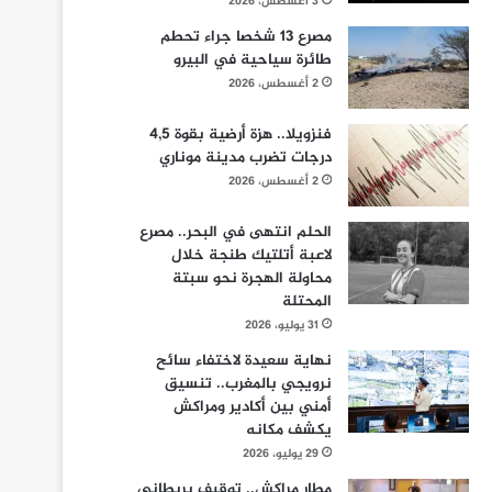
3 أغسطس، 2026
مصرع 13 شخصا جراء تحطم
طائرة سياحية في البيرو
2 أغسطس، 2026
فنزويلا.. هزة أرضية بقوة 4,5
درجات تضرب مدينة موناري
2 أغسطس، 2026
الحلم انتهى في البحر.. مصرع
لاعبة أتلتيك طنجة خلال
محاولة الهجرة نحو سبتة
المحتلة
31 يوليو، 2026
نهاية سعيدة لاختفاء سائح
نرويجي بالمغرب.. تنسيق
أمني بين أكادير ومراكش
يكشف مكانه
29 يوليو، 2026
مطار مراكش.. توقيف بريطاني