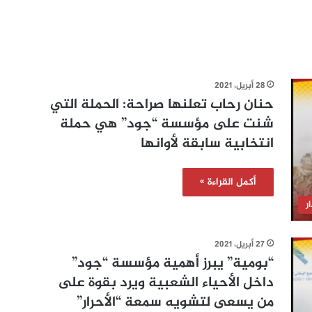
28 أبريل، 2021
حنان رحاب تعلنها صراحة: الحملة التي
شنت على مؤسسة “جود” هي حملة
انتخابية سابقة لأوانها
أكمل القراءة »
ر
27 أبريل، 2021
“بومية” يبرز أهمية مؤسسة “جود”
داخل الأحياء الشعبية ويرد بقوة على
من يسعى لتشويه سمعة “الأحرار”