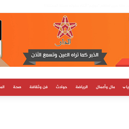
بسيادة المغرب على صحرائه «قرار تاريخي»…
ا
مال وأعمال
الرياضة
حوادث
فن وثقافة
صحة
الم