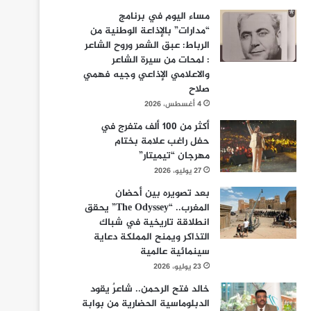
مساء اليوم في برنامج
“مدارات” بالإذاعة الوطنية من
الرباط: عبق الشعر وروح الشاعر
: لمحات من سيرة الشاعر
والاعلامي الإذاعي وجيه فهمي
صلاح
4 أغسطس، 2026
أكثر من 100 ألف متفرج في
حفل راغب علامة بختام
مهرجان “تيميتار”
27 يوليو، 2026
بعد تصويره بين أحضان
المغرب.. “The Odyssey” يحقق
انطلاقة تاريخية في شباك
التذاكر ويمنح المملكة دعاية
سينمائية عالمية
23 يوليو، 2026
خالد فتح الرحمن.. شاعرٌ يقود
الدبلوماسية الحضارية من بوابة