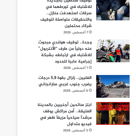
توقيف شخصين بالجديدة
للاشتباه في تورطهما في
سرقات استهدفت منازل..
والتحقيقات متواصلة لتوقيف
شركاء محتملين
7 أغسطس، 2026
وجدة.. توقيف هولندي مبحوث
عنه دولياً من طرف “الأنتربول”
للاشتباه في ارتباطه بشبكة
إجرامية عابرة للحدود
7 أغسطس، 2026
الفلبين.. زلزال بقوة 5,9 درجات
يضرب جنوب غربي سارانجاني
6 أغسطس، 2026
ابتز سائحين أجنبيين بالمدينة
العتيقة.. أمن مراكش يوقف
مرشداً سياحياً مزيفاً ظهر في
فيديو متداول
5 أغسطس، 2026