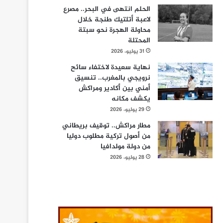
الحلم انتهى في البحر.. مصرع
لاعبة أتلتيك طنجة خلال
محاولة الهجرة نحو سبتة
المحتلة
31 يوليو، 2026
نهاية سعيدة لاختفاء سائح
نرويجي بالمغرب.. تنسيق
أمني بين أكادير ومراكش
يكشف مكانه
29 يوليو، 2026
مطار مراكش.. توقيف بريطاني
من أصول تركية مطلوب دوليا
من دولة مولدافيا
28 يوليو، 2026