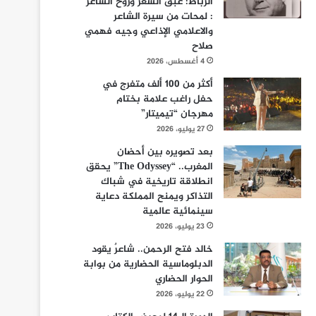
الرباط: عبق الشعر وروح الشاعر
: لمحات من سيرة الشاعر
والاعلامي الإذاعي وجيه فهمي
صلاح
4 أغسطس، 2026
أكثر من 100 ألف متفرج في
حفل راغب علامة بختام
مهرجان “تيميتار”
27 يوليو، 2026
بعد تصويره بين أحضان
المغرب.. “The Odyssey” يحقق
انطلاقة تاريخية في شباك
التذاكر ويمنح المملكة دعاية
سينمائية عالمية
23 يوليو، 2026
خالد فتح الرحمن.. شاعرٌ يقود
الدبلوماسية الحضارية من بوابة
الحوار الحضاري
22 يوليو، 2026