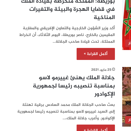
بوريطة: المملكة منخرطة بقيادة الملك
في قضايا الهجرة والبيئة والتغيرات
المناخية
أكد وزير الشؤون الخارجية والتعاون الإفريقي والمغاربة
المقيمين بالخارج، ناصر بوريطة، اليوم الثلاثاء، أن انخراط
المملكة، تحت قيادة صاحب الجلالة…
ر
أكمل القراءة »
25 مايو، 2021
جلالة الملك يهنئ غييرمو لاسو
بمناسبة تنصيبه رئيسا لجمهورية
الإكوادور
بعث صاحب الجلالة الملك محمد السادس برقية تهنئة
إلى السيد غييرمو لاسو بمناسبة تنصيبه رئيسا لجمهورية
الإكوادور. وأعرب جلالة الملك،…
ر
أكمل القراءة »