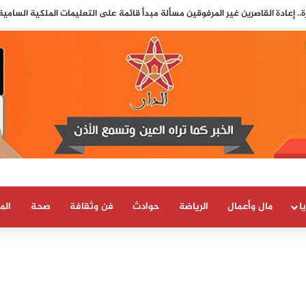
ط الضوء على دور جزائري في التنسيق الرقمي لأحداث سبتة..
ا
مال وأعمال
الرياضة
حوادث
فن وثقافة
صحة
الم