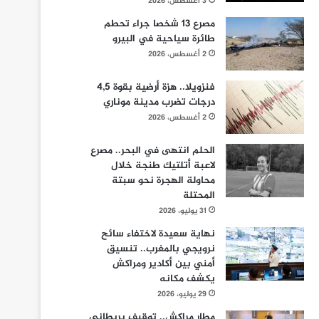
3 أغسطس، 2026
مصرع 13 شخصا جراء تحطم
طائرة سياحية في البيرو
2 أغسطس، 2026
فنزويلا.. هزة أرضية بقوة 4,5
درجات تضرب مدينة موناري
2 أغسطس، 2026
الحلم انتهى في البحر.. مصرع
لاعبة أتلتيك طنجة خلال
محاولة الهجرة نحو سبتة
المحتلة
31 يوليو، 2026
نهاية سعيدة لاختفاء سائح
نرويجي بالمغرب.. تنسيق
أمني بين أكادير ومراكش
يكشف مكانه
29 يوليو، 2026
مطار مراكش.. توقيف بريطاني