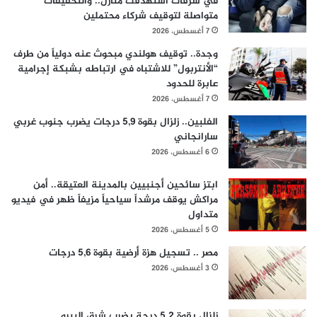
في سرقات استهدفت منازل.. والتحقيقات
متواصلة لتوقيف شركاء محتملين
7 أغسطس، 2026
وجدة.. توقيف هولندي مبحوث عنه دولياً من طرف
“الأنتربول” للاشتباه في ارتباطه بشبكة إجرامية
عابرة للحدود
7 أغسطس، 2026
الفلبين.. زلزال بقوة 5,9 درجات يضرب جنوب غربي
سارانجاني
6 أغسطس، 2026
ابتز سائحين أجنبيين بالمدينة العتيقة.. أمن
مراكش يوقف مرشداً سياحياً مزيفاً ظهر في فيديو
متداول
5 أغسطس، 2026
مصر .. تسجيل هزة أرضية بقوة 5,6 درجات
3 أغسطس، 2026
زلزال بقوة 5.2 درجة يضرب شرق البيرو