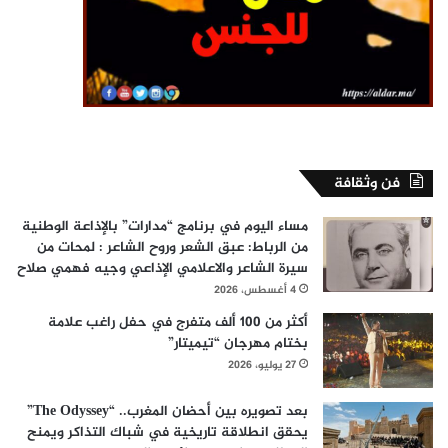
فن وثقافة
مساء اليوم في برنامج “مدارات” بالإذاعة الوطنية
من الرباط: عبق الشعر وروح الشاعر : لمحات من
سيرة الشاعر والاعلامي الإذاعي وجيه فهمي صلاح
4 أغسطس، 2026
أكثر من 100 ألف متفرج في حفل راغب علامة
بختام مهرجان “تيميتار”
27 يوليو، 2026
بعد تصويره بين أحضان المغرب.. “The Odyssey”
يحقق انطلاقة تاريخية في شباك التذاكر ويمنح