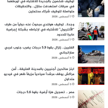
توقيف شخصين بالجديدة للاشتباه في تورطهما
في سرقات استهدفت منازل.. والتحقيقات
متواصلة لتوقيف شركاء محتملين
7 أغسطس، 2026
وجدة.. توقيف هولندي مبحوث عنه دولياً من طرف
“الأنتربول” للاشتباه في ارتباطه بشبكة إجرامية
عابرة للحدود
7 أغسطس، 2026
الفلبين.. زلزال بقوة 5,9 درجات يضرب جنوب غربي
سارانجاني
6 أغسطس، 2026
ابتز سائحين أجنبيين بالمدينة العتيقة.. أمن
مراكش يوقف مرشداً سياحياً مزيفاً ظهر في فيديو
متداول
5 أغسطس، 2026
مصر .. تسجيل هزة أرضية بقوة 5,6 درجات
3 أغسطس، 2026