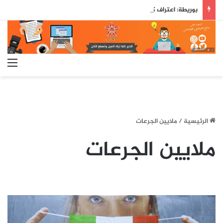
بوريطة: اعتراف كولومبيا بسيادة المغرب على صحرائه «قرار تاريخي»…
الق
الرئيسية
/
ملايين الجرعات
ملايين الجرعات