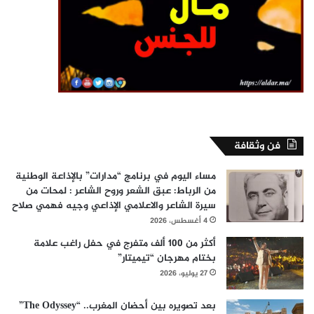
فن وثقافة
مساء اليوم في برنامج “مدارات” بالإذاعة الوطنية
من الرباط: عبق الشعر وروح الشاعر : لمحات من
سيرة الشاعر والاعلامي الإذاعي وجيه فهمي صلاح
4 أغسطس، 2026
أكثر من 100 ألف متفرج في حفل راغب علامة
بختام مهرجان “تيميتار”
27 يوليو، 2026
بعد تصويره بين أحضان المغرب.. “The Odyssey”