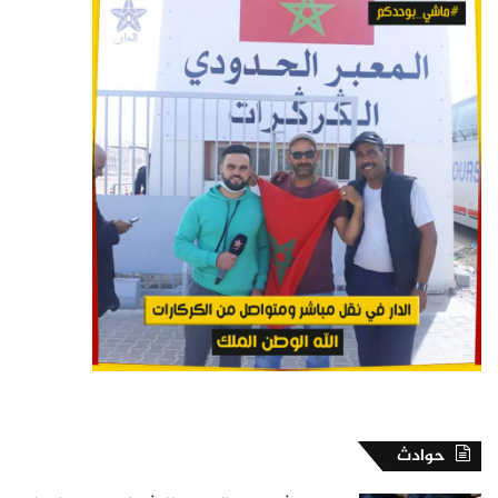
حوادث