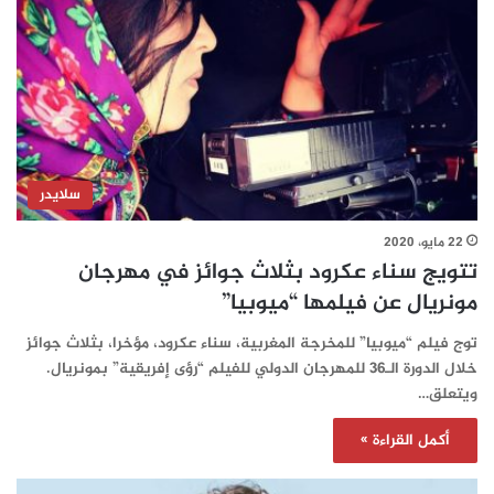
سلايدر
22 مايو، 2020
تتويج سناء عكرود بثلاث جوائز في مهرجان
مونريال عن فيلمها “ميوبيا”
توج فيلم “ميوبيا” للمخرجة المغربية، سناء عكرود، مؤخرا، بثلاث جوائز
خلال الدورة الـ36 للمهرجان الدولي للفيلم “رؤى إفريقية” بمونريال.
ويتعلق…
أكمل القراءة »