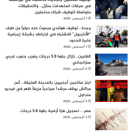
في سرقات استهدفت منازل.. والتحقيقات
متواصلة لتوقيف شركاء محتملين
7 أغسطس، 2026
وجدة.. توقيف هولندي مبحوث عنه دولياً من طرف
“الأنتربول” للاشتباه في ارتباطه بشبكة إجرامية
عابرة للحدود
7 أغسطس، 2026
الفلبين.. زلزال بقوة 5,9 درجات يضرب جنوب غربي
سارانجاني
6 أغسطس، 2026
ابتز سائحين أجنبيين بالمدينة العتيقة.. أمن
مراكش يوقف مرشداً سياحياً مزيفاً ظهر في فيديو
متداول
5 أغسطس، 2026
مصر .. تسجيل هزة أرضية بقوة 5,6 درجات
3 أغسطس، 2026