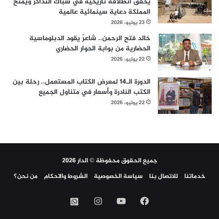
يحقق انطلاقة تاريخية في شباك التذاكر ويمنح
المملكة دعاية سينمائية عالمية
23 يوليو، 2026
خالد فتح الرحمن.. شاعرٌ يقود الدبلوماسية
الحضارية من بوابة الحوار الحضاري
22 يوليو، 2026
الدورة الـ14 لمعرض الكتاب المستعمل.. رحلة بين
الكتب النادرة وأسعار في متناول الجميع
22 يوليو، 2026
جميع الحقوق محفوظة © الدار 2026
خدماتنا
للاتصال بنا
سياسة الخصوصية
الشروط والاحكام
من نحن؟
فيسبوك
‫YouTube
انستقرام
واتساب