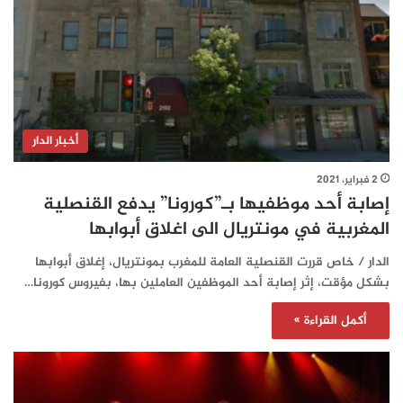
أخبار الدار
2 فبراير، 2021
إصابة أحد موظفيها بـ”كورونا” يدفع القنصلية
المغربية في مونتريال الى اغلاق أبوابها
الدار / خاص قررت القنصلية العامة للمغرب بمونتريال، إغلاق أبوابها
بشكل مؤقت، إثر إصابة أحد الموظفين العاملين بها، بفيروس كورونا…
أكمل القراءة »