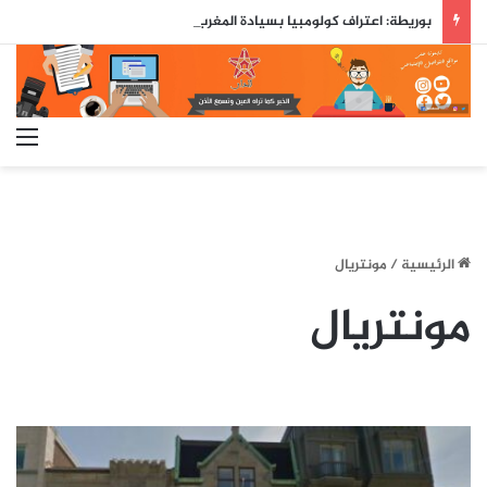
بوريطة: اعتراف كولومبيا بسيادة المغرب على صحرائه «قرار تاريخي»…
الق
الرئيسية
/
مونتريال
مونتريال