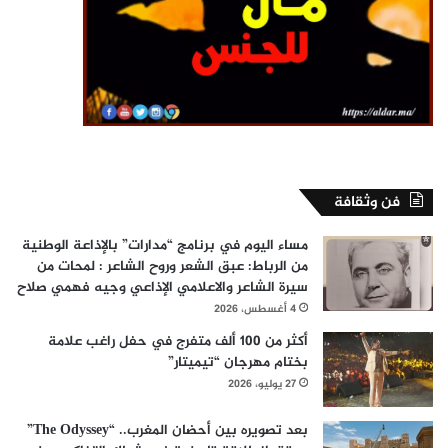
فن وثقافة
مساء اليوم في برنامج “مدارات” بالإذاعة الوطنية
من الرباط: عبق الشعر وروح الشاعر : لمحات من
سيرة الشاعر والاعلامي الإذاعي وجيه فهمي صلاح
4 أغسطس، 2026
أكثر من 100 ألف متفرج في حفل راغب علامة
بختام مهرجان “تيميتار”
27 يوليو، 2026
بعد تصويره بين أحضان المغرب.. “The Odyssey”