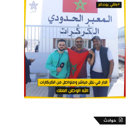
حوادث