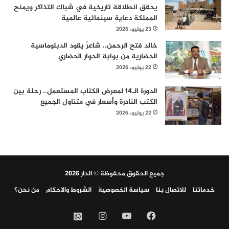
يحقق انطلاقة تاريخية في شباك التذاكر ويمنح
المملكة دعاية سينمائية عالمية
23 يوليو، 2026
خالد فتح الرحمن.. شاعرٌ يقود الدبلوماسية
الحضارية من بوابة الحوار الحضاري
22 يوليو، 2026
الدورة الـ14 لمعرض الكتاب المستعمل.. رحلة بين
الكتب النادرة وأسعار في متناول الجميع
22 يوليو، 2026
جميع الحقوق محفوظة © الدار 2026
خدماتنا
للاتصال بنا
سياسة الخصوصية
الشروط والاحكام
من نحن؟
فيسبوك
‫YouTube
انستقرام
واتساب