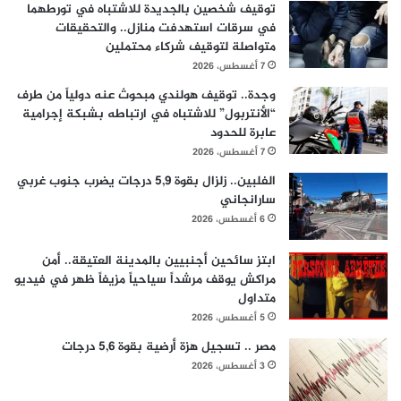
توقيف شخصين بالجديدة للاشتباه في تورطهما
في سرقات استهدفت منازل.. والتحقيقات
متواصلة لتوقيف شركاء محتملين
7 أغسطس، 2026
وجدة.. توقيف هولندي مبحوث عنه دولياً من طرف
“الأنتربول” للاشتباه في ارتباطه بشبكة إجرامية
عابرة للحدود
7 أغسطس، 2026
الفلبين.. زلزال بقوة 5,9 درجات يضرب جنوب غربي
سارانجاني
6 أغسطس، 2026
ابتز سائحين أجنبيين بالمدينة العتيقة.. أمن
مراكش يوقف مرشداً سياحياً مزيفاً ظهر في فيديو
متداول
5 أغسطس، 2026
مصر .. تسجيل هزة أرضية بقوة 5,6 درجات
3 أغسطس، 2026