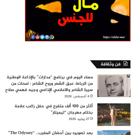
فن وثقافة
مساء اليوم في برنامج “مدارات” بالإذاعة الوطنية
من الرباط: عبق الشعر وروح الشاعر : لمحات من
سيرة الشاعر والاعلامي الإذاعي وجيه فهمي صلاح
4 أغسطس، 2026
أكثر من 100 ألف متفرج في حفل راغب علامة
بختام مهرجان “تيميتار”
27 يوليو، 2026
بعد تصويره بين أحضان المغرب.. “The Odyssey”