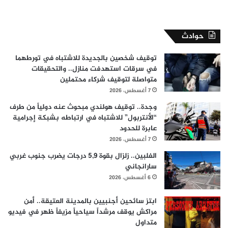
حوادث
توقيف شخصين بالجديدة للاشتباه في تورطهما
في سرقات استهدفت منازل.. والتحقيقات
متواصلة لتوقيف شركاء محتملين
7 أغسطس، 2026
وجدة.. توقيف هولندي مبحوث عنه دولياً من طرف
“الأنتربول” للاشتباه في ارتباطه بشبكة إجرامية
عابرة للحدود
7 أغسطس، 2026
الفلبين.. زلزال بقوة 5,9 درجات يضرب جنوب غربي
سارانجاني
6 أغسطس، 2026
ابتز سائحين أجنبيين بالمدينة العتيقة.. أمن
مراكش يوقف مرشداً سياحياً مزيفاً ظهر في فيديو
متداول