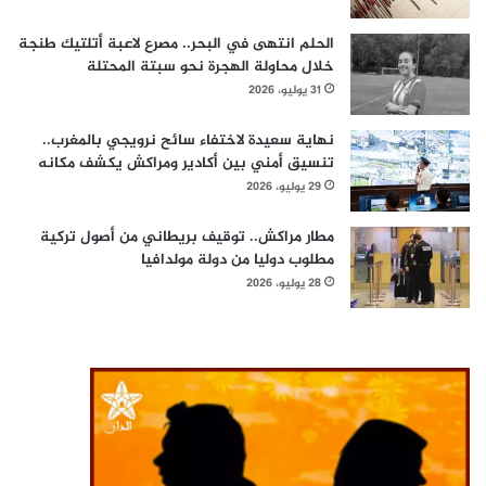
الحلم انتهى في البحر.. مصرع لاعبة أتلتيك طنجة
خلال محاولة الهجرة نحو سبتة المحتلة
31 يوليو، 2026
نهاية سعيدة لاختفاء سائح نرويجي بالمغرب..
تنسيق أمني بين أكادير ومراكش يكشف مكانه
29 يوليو، 2026
مطار مراكش.. توقيف بريطاني من أصول تركية
مطلوب دوليا من دولة مولدافيا
28 يوليو، 2026