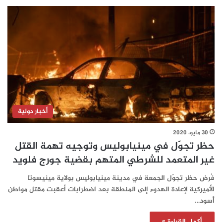
أخبار دولية
30 مايو، 2020
حظر تجوّل في مينيابوليس وتوجيه تهمة القتل
غير المتعمد للشرطي المتهم بقضية جورج فلويد
فُرض حظر تجوّل الجمعة في مدينة مينيابوليس بولاية مينيسوتا
الأميركية لإعادة الهدوء إلى المنطقة بعد اضطرابات أعقبت مقتل مواطن
أسود…
أكمل القراءة »