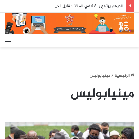
الدرهم يرتفع بـ 0,8 في المائة مقابل الدولار ما بين 30 يوليوز و5 غشت (بنك المغرب)
الق
الرئيسية
/
مينيابوليس
مينيابوليس