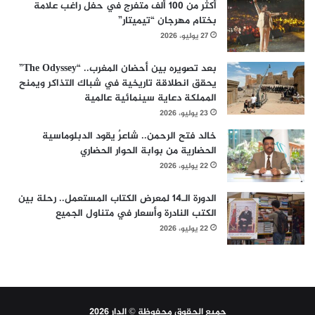
أكثر من 100 ألف متفرج في حفل راغب علامة
بختام مهرجان “تيميتار”
27 يوليو، 2026
بعد تصويره بين أحضان المغرب.. “The Odyssey”
يحقق انطلاقة تاريخية في شباك التذاكر ويمنح
المملكة دعاية سينمائية عالمية
23 يوليو، 2026
خالد فتح الرحمن.. شاعرٌ يقود الدبلوماسية
الحضارية من بوابة الحوار الحضاري
22 يوليو، 2026
الدورة الـ14 لمعرض الكتاب المستعمل.. رحلة بين
الكتب النادرة وأسعار في متناول الجميع
22 يوليو، 2026
جميع الحقوق محفوظة © الدار 2026