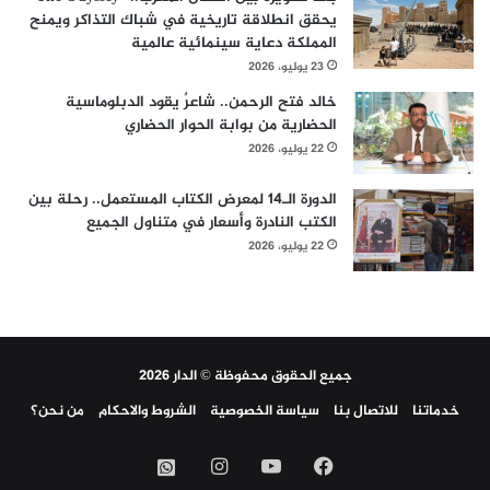
يحقق انطلاقة تاريخية في شباك التذاكر ويمنح
المملكة دعاية سينمائية عالمية
23 يوليو، 2026
خالد فتح الرحمن.. شاعرٌ يقود الدبلوماسية
الحضارية من بوابة الحوار الحضاري
22 يوليو، 2026
الدورة الـ14 لمعرض الكتاب المستعمل.. رحلة بين
الكتب النادرة وأسعار في متناول الجميع
22 يوليو، 2026
جميع الحقوق محفوظة © الدار 2026
خدماتنا
للاتصال بنا
سياسة الخصوصية
الشروط والاحكام
من نحن؟
فيسبوك
‫YouTube
انستقرام
واتساب