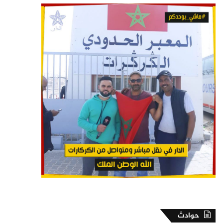
حوادث