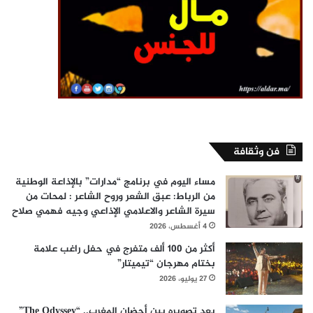
فن وثقافة
مساء اليوم في برنامج “مدارات” بالإذاعة الوطنية
من الرباط: عبق الشعر وروح الشاعر : لمحات من
سيرة الشاعر والاعلامي الإذاعي وجيه فهمي صلاح
4 أغسطس، 2026
أكثر من 100 ألف متفرج في حفل راغب علامة
بختام مهرجان “تيميتار”
27 يوليو، 2026
بعد تصويره بين أحضان المغرب.. “The Odyssey”