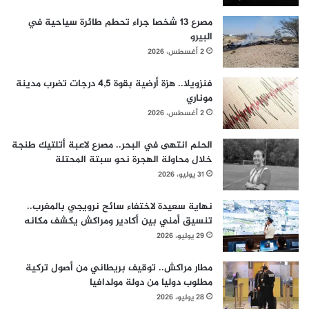
مصرع 13 شخصا جراء تحطم طائرة سياحية في
البيرو
2 أغسطس، 2026
فنزويلا.. هزة أرضية بقوة 4,5 درجات تضرب مدينة
موناري
2 أغسطس، 2026
الحلم انتهى في البحر.. مصرع لاعبة أتلتيك طنجة
خلال محاولة الهجرة نحو سبتة المحتلة
31 يوليو، 2026
نهاية سعيدة لاختفاء سائح نرويجي بالمغرب..
تنسيق أمني بين أكادير ومراكش يكشف مكانه
29 يوليو، 2026
مطار مراكش.. توقيف بريطاني من أصول تركية
مطلوب دوليا من دولة مولدافيا
28 يوليو، 2026