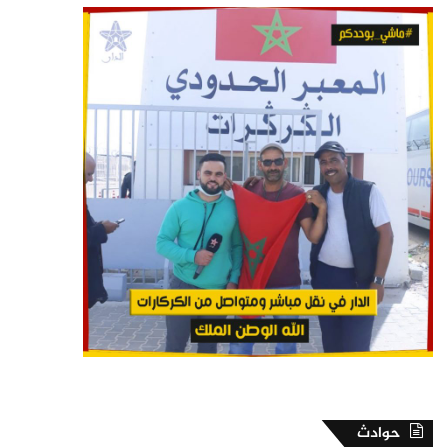
حوادث