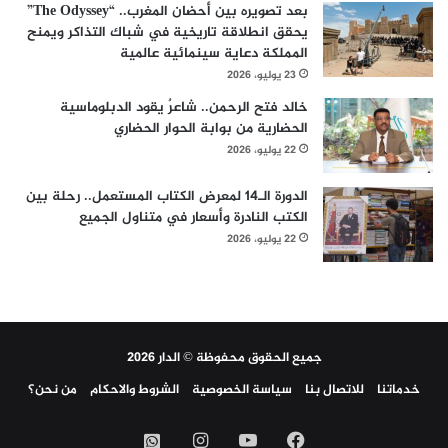
بعد تصويره بين أحضان المغرب.. “The Odyssey”
يحقق انطلاقة تاريخية في شباك التذاكر ويمنح
المملكة دعاية سينمائية عالمية
23 يوليو، 2026
خالد فتح الرحمن.. شاعرٌ يقود الدبلوماسية
الحضارية من بوابة الحوار الحضاري
22 يوليو، 2026
الدورة الـ14 لمعرض الكتاب المستعمل.. رحلة بين
الكتب النادرة وأسعار في متناول الجميع
22 يوليو، 2026
جميع الحقوق محفوظة © الدار 2026
خدماتنا
للاتصال بنا
سياسة الخصوصية
الشروط والاحكام
من نحن؟
فيسبوك
‫YouTube
انستقرام
واتساب