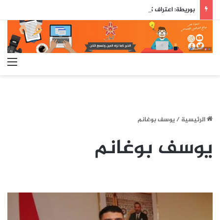
بوريطة: اعتراف كولومبيا بسيادة المغرب على صحرائه «قرار تاريخي»…
الق
الرئيسية
/
يوسف بوغانم
يوسف بوغانم