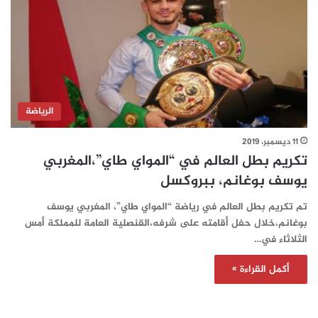
الرياضة
11 ديسمبر، 2019
تكريم بطل العالم في “المواي طاي”،المغربي
يوسف بوغانم، ببروكسل
تم تكريم بطل العالم في رياضة “المواي طاي”، المغربي يوسف
بوغانم،خلال حفل أقامته على شرفه،القنصلية العامة للمملكة أمس
الثلاثاء في…
أكمل القراءة »