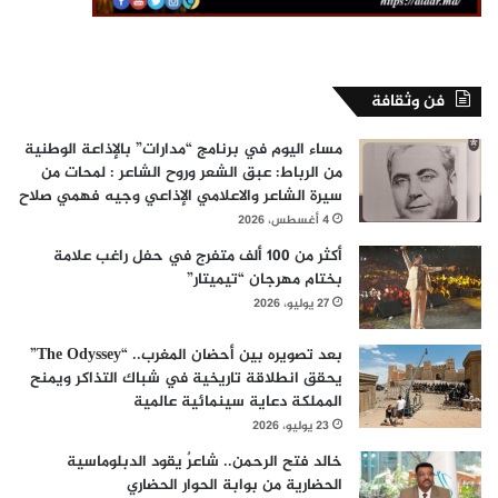
فن وثقافة
مساء اليوم في برنامج “مدارات” بالإذاعة الوطنية
من الرباط: عبق الشعر وروح الشاعر : لمحات من
سيرة الشاعر والاعلامي الإذاعي وجيه فهمي صلاح
4 أغسطس، 2026
أكثر من 100 ألف متفرج في حفل راغب علامة
بختام مهرجان “تيميتار”
27 يوليو، 2026
بعد تصويره بين أحضان المغرب.. “The Odyssey”
يحقق انطلاقة تاريخية في شباك التذاكر ويمنح
المملكة دعاية سينمائية عالمية
23 يوليو، 2026
خالد فتح الرحمن.. شاعرٌ يقود الدبلوماسية
الحضارية من بوابة الحوار الحضاري