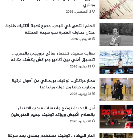
موناري
2 أغسطس، 2026
الحلم انتهى في البحر.. مصرع لاعبة أتلتيك طنجة
خلال محاولة الهجرة نحو سبتة المحتلة
31 يوليو، 2026
نهاية سعيدة لاختفاء سائح نرويجي بالمغرب..
تنسيق أمني بين أكادير ومراكش يكشف مكانه
29 يوليو، 2026
مطار مراكش.. توقيف بريطاني من أصول تركية
مطلوب دوليا من دولة مولدافيا
28 يوليو، 2026
أمن الجديدة يوضح ملابسات فيديو الاعتداء
بالسلاح الأبيض ويؤكد توقيف جميع المتورطين
28 يوليو، 2026
الدار البيضاء.. توقيف مستخدم بفندق بعد سرقة