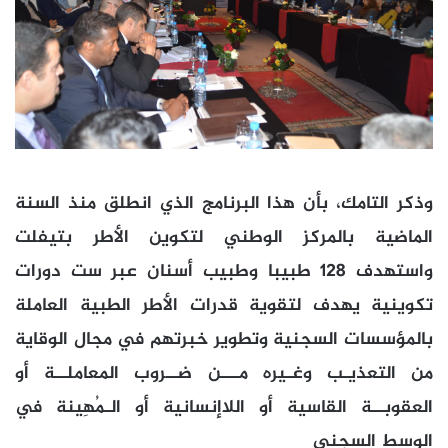
وذكر التامك، بأن هذا البرنامج الذي انطلق منذ السنة
الماضية بالمركز الوطني لتكوين الأطر بتيفلت
واستهدف 128 طبيبا وطبيب أسنان عبر ست دورات
تكوينية يهدف لتقوية قدرات الأطر الطبية العاملة
بالمؤسسات السجنية وتطوير خبرتهم في مجال الوقاية
من التعذيـب وغـيره مـــن ضــروب المعاملــة أو
العقوبــة القاسية أو اللاإنسانية أو الـمُهِينة في
الوسط السجني