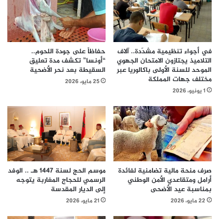
في أجواء تنظيمية مشدّدة.. آلاف
حفاظاً على جودة اللحوم..
التلاميذ يجتازون الامتحان الجهوي
“أونسا” تكشف مدة تعليق
الموحد للسنة الأولى باكالوريا عبر
السقيطة بعد نحر الأضحية
مختلف جهات المملكة
25 مايو، 2026
1 يونيو، 2026
صرف منحة مالية تضامنية لفائدة
موسم الحج لسنة 1447 هـ .. الوفد
أرامل ومتقاعدي الأمن الوطني
الرسمي للحجاج المغاربة يتوجه
بمناسبة عيد الأضحى
إلى الديار المقدسة
22 مايو، 2026
21 مايو، 2026