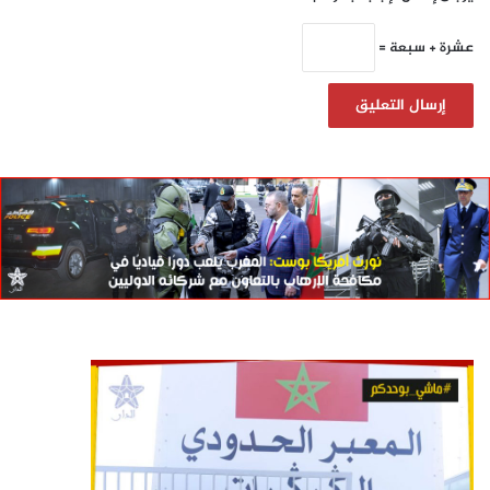
عشرة + سبعة =