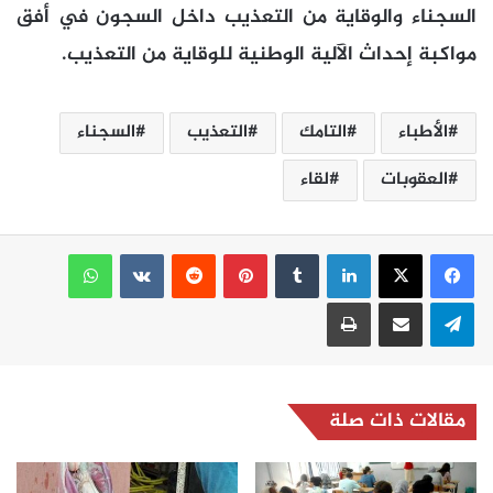
السجناء والوقاية من التعذيب داخل السجون في أفق
مواكبة إحداث الآلية الوطنية للوقاية من التعذيب.
الأطباء
التامك
التعذيب
السجناء
العقوبات
لقاء
لينكدإن
بينتيريست
واتساب
تيلقرام
مشاركة عبر البريد
طباعة
مقالات ذات صلة