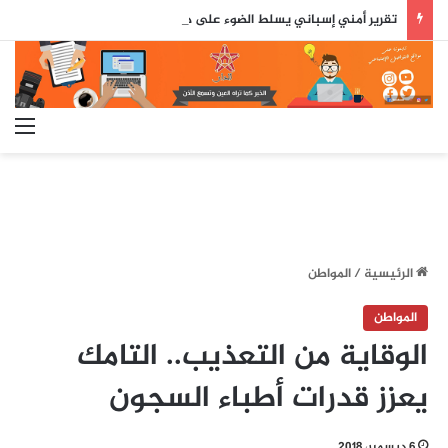
تقرير أمني إسباني يسلط الضوء على دور جزائري في التنسيق الرقمي لأحداث سبتة..
الق
الرئيسية
/
المواطن
المواطن
الوقاية من التعذيب.. التامك
يعزز قدرات أطباء السجون
6 ديسمبر، 2018