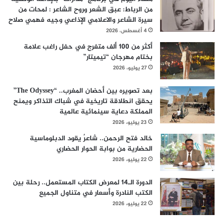
من الرباط: عبق الشعر وروح الشاعر : لمحات من
سيرة الشاعر والاعلامي الإذاعي وجيه فهمي صلاح
4 أغسطس، 2026
أكثر من 100 ألف متفرج في حفل راغب علامة
بختام مهرجان “تيميتار”
27 يوليو، 2026
بعد تصويره بين أحضان المغرب.. “The Odyssey”
يحقق انطلاقة تاريخية في شباك التذاكر ويمنح
المملكة دعاية سينمائية عالمية
23 يوليو، 2026
خالد فتح الرحمن.. شاعرٌ يقود الدبلوماسية
الحضارية من بوابة الحوار الحضاري
22 يوليو، 2026
الدورة الـ14 لمعرض الكتاب المستعمل.. رحلة بين
الكتب النادرة وأسعار في متناول الجميع
22 يوليو، 2026