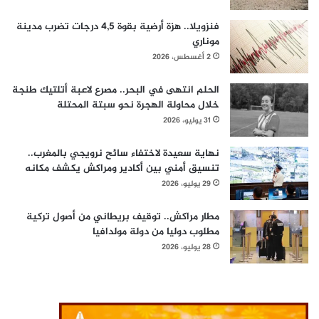
فنزويلا.. هزة أرضية بقوة 4,5 درجات تضرب مدينة
موناري
2 أغسطس، 2026
الحلم انتهى في البحر.. مصرع لاعبة أتلتيك طنجة
خلال محاولة الهجرة نحو سبتة المحتلة
31 يوليو، 2026
نهاية سعيدة لاختفاء سائح نرويجي بالمغرب..
تنسيق أمني بين أكادير ومراكش يكشف مكانه
29 يوليو، 2026
مطار مراكش.. توقيف بريطاني من أصول تركية
مطلوب دوليا من دولة مولدافيا
28 يوليو، 2026