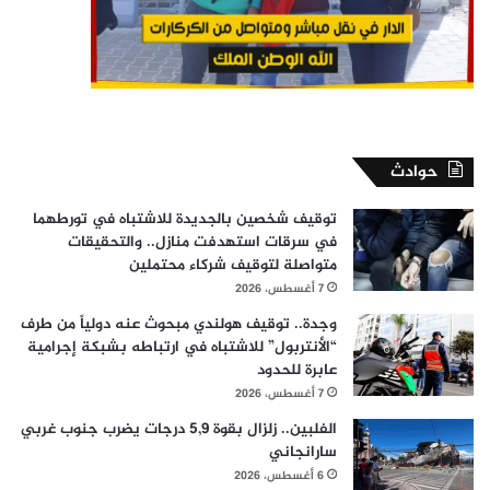
حوادث
توقيف شخصين بالجديدة للاشتباه في تورطهما
في سرقات استهدفت منازل.. والتحقيقات
متواصلة لتوقيف شركاء محتملين
7 أغسطس، 2026
وجدة.. توقيف هولندي مبحوث عنه دولياً من طرف
“الأنتربول” للاشتباه في ارتباطه بشبكة إجرامية
عابرة للحدود
7 أغسطس، 2026
الفلبين.. زلزال بقوة 5,9 درجات يضرب جنوب غربي
سارانجاني
6 أغسطس، 2026