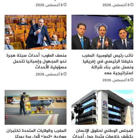
8 أغسطس، 2026
8 أغسطس، 2026
نائب رئيس كولومبيا: المغرب
منصف الطوب: أحداث سبتة هجرة
حليفنا الرئيسي في إفريقيا
نحو المجهول وإسبانيا تتحمل
ونعمل على بناء شراكة
مسؤولية الأحداث
استراتيجية معه
8 أغسطس، 2026
8 أغسطس، 2026
المجلس الوطني لحقوق الإنسان
المغرب والولايات المتحدة تختبران
يكشف خلاصات مثيرة حول أحداث
صواريخ «كروز» لأول مرة بمركز