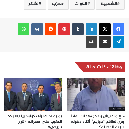
الشعبية
القوات
حزب
لشكر
لينكدإن
بينتيريست
واتساب
تيلقرام
مشاركة عبر البريد
طباعة
مقالات ذات صلة
منع وتفتيش وحجز معدات.. ماذا
بوريطة: اعتراف كولومبيا بسيادة
جرى لطاقم “دوزيم” أثناء دخوله
المغرب على صحرائه «قرار
سبتة المحتلة؟
تاريخي»…