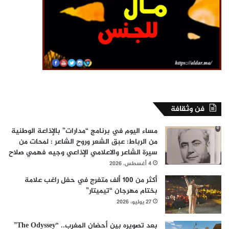
فن وثقافة
مساء اليوم في برنامج “مدارات” بالإذاعة الوطنية
من الرباط: عبق الشعر وروح الشاعر : لمحات من
سيرة الشاعر والاعلامي الإذاعي وجيه فهمي صلاح
4 أغسطس، 2026
أكثر من 100 ألف متفرج في حفل راغب علامة
بختام مهرجان “تيميتار”
27 يوليو، 2026
بعد تصويره بين أحضان المغرب.. “The Odyssey”