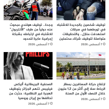
توقيف شخصين بالجديدة للاشتباه
وجدة.. توقيف هولندي مبحوث
في تورطهما في سرقات
عنه دولياً من طرف “الأنتربول”
استهدفت منازل.. والتحقيقات
للاشتباه في ارتباطه بشبكة
متواصلة لتوقيف شركاء محتملين
إجرامية عابرة للحدود
7 أغسطس، 2026
7 أغسطس، 2026
ارتفاع حركة المسافرين بمطار
الصحفية البريطانية أليكس
الرباط-سلا إلى أكثر من 1,2 مليون
فيليبس تتهم الجزائر بتوظيف
خلال النصف الأول من السنة
الهجرة غير النظامية: حذّرت من
تحالفها مع إيران وروسيا
7 أغسطس، 2026
7 أغسطس، 2026