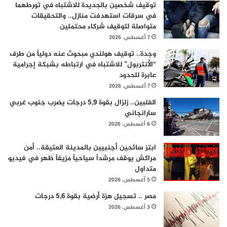
توقيف شخصين بالجديدة للاشتباه في تورطهما
في سرقات استهدفت منازل.. والتحقيقات
متواصلة لتوقيف شركاء محتملين
7 أغسطس، 2026
وجدة.. توقيف هولندي مبحوث عنه دولياً من طرف
“الأنتربول” للاشتباه في ارتباطه بشبكة إجرامية
عابرة للحدود
7 أغسطس، 2026
الفلبين.. زلزال بقوة 5,9 درجات يضرب جنوب غربي
سارانجاني
6 أغسطس، 2026
ابتز سائحين أجنبيين بالمدينة العتيقة.. أمن
مراكش يوقف مرشداً سياحياً مزيفاً ظهر في فيديو
متداول
5 أغسطس، 2026
مصر .. تسجيل هزة أرضية بقوة 5,6 درجات
3 أغسطس، 2026