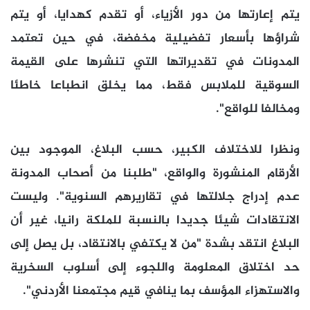
يتم إعارتها من دور الأزياء، أو تقدم كهدايا، أو يتم
شراؤها بأسعار تفضيلية مخفضة، في حين تعتمد
المدونات في تقديراتها التي تنشرها على القيمة
السوقية للملابس فقط، مما يخلق انطباعا خاطئا
ومخالفا للواقع".
ونظرا للاختلاف الكبير، حسب البلاغ، الموجود بين
الأرقام المنشورة والواقع، "طلبنا من أصحاب المدونة
عدم إدراج جلالتها في تقاريرهم السنوية". وليست
الانتقادات شيئا جديدا بالنسبة للملكة رانيا، غير أن
البلاغ انتقد بشدة "من لا يكتفي بالانتقاد، بل يصل إلى
حد اختلاق المعلومة واللجوء إلى أسلوب السخرية
والاستهزاء المؤسف بما ينافي قيم مجتمعنا الأردني".