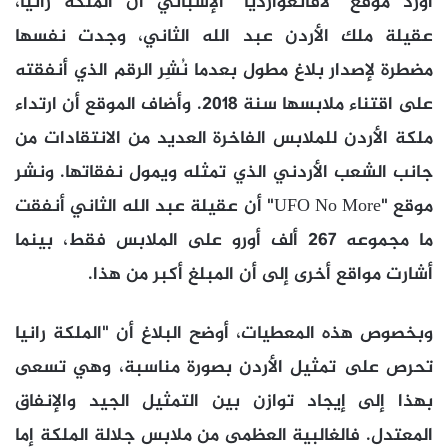
أورد موقع "لافانغوارديا" الإسباني أن الملكة رانيا،
عقيلة ملك الأردن عبد الله الثاني، وجدت نفسها
مضطرة لإصدار بلاغ مطول بعدما نُشِر الرقم الذي أنفقته
على اقتناء ملابسها سنة 2018. وأضاف الموقع أن ارتداء
ملكة الأردن للملابس الفاخرة العديد من الانتقادات من
جانب الشعب الأردني الذي تمثله ويمول نفقاتها. ونشر
موقع "
UFO No More
" أن عقيلة عبد الله الثاني أنفقت
ما مجموعه 267 ألف أورو على الملابس فقط، بينما
أشارت مواقع أخرى إلى أن المبلغ أكبر من هذا.
وبخصوص هذه المعطيات، أوضح البلاغ أن "الملكة رانيا
تحرص على تمثيل الأردن بصورة مناسبة، وهي تسعى
بهذا إلى إيجاد توازن بين التمثيل الجيد والإنفاق
المعتدل. فالغالبية العظمى من ملابس جلالة الملكة إما