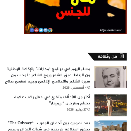
فن وثقافة
مساء اليوم في برنامج “مدارات” بالإذاعة الوطنية
من الرباط: عبق الشعر وروح الشاعر : لمحات من
سيرة الشاعر والاعلامي الإذاعي وجيه فهمي صلاح
4 أغسطس، 2026
أكثر من 100 ألف متفرج في حفل راغب علامة
بختام مهرجان “تيميتار”
27 يوليو، 2026
بعد تصويره بين أحضان المغرب.. “The Odyssey”
يحقق انطلاقة تاريخية في شباك التذاكر ويمنح