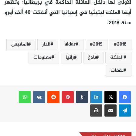
الأولى لها داخل العائلة الحاكمة في بريطانيا؛ وتظهر
أيضا الملكة ليتيثيا في إسبانيا التي أنفقت 40 ألف أورو
سنة 2018.
2018
2019
aldar
الدار
الملابس
الملكة
بلاغ
رانيا
معلومات
نفقات
لينكدإن
بينتيريست
واتساب
تيلقرام
مشاركة عبر البريد
طباعة