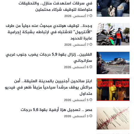
في سرقات استهدفت منازل.. والتحقيقات
متواصلة لتوقيف شركاء محتملين
7 أغسطس، 2026
وجدة.. توقيف هولندي مبحوث عنه دولياً من طرف
“الأنتربول” للاشتباه في ارتباطه بشبكة إجرامية
عابرة للحدود
7 أغسطس، 2026
الفلبين.. زلزال بقوة 5,9 درجات يضرب جنوب غربي
سارانجاني
6 أغسطس، 2026
ابتز سائحين أجنبيين بالمدينة العتيقة.. أمن
مراكش يوقف مرشداً سياحياً مزيفاً ظهر في فيديو
متداول
5 أغسطس، 2026
مصر .. تسجيل هزة أرضية بقوة 5,6 درجات
3 أغسطس، 2026