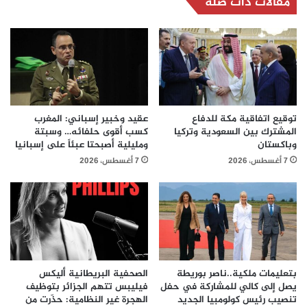
مقالات ذات صلة
توقيع اتفاقية مكة للدفاع
عقيد وخبير إسباني: المغرب
المشترك بين السعودية وتركيا
كسب أقوى حلفائه… وسبتة
وباكستان
ومليلية أصبحتا عبئاً على إسبانيا
7 أغسطس، 2026
7 أغسطس، 2026
بتعليمات ملكية..ناصر بوريطة
الصحفية البريطانية أليكس
يصل إلى كالي للمشاركة في حفل
فيليبس تتهم الجزائر بتوظيف
تنصيب رئيس كولومبيا الجديد
الهجرة غير النظامية: حذّرت من