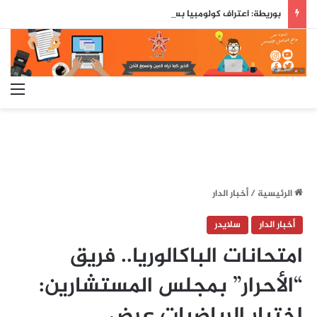
بوريطة: اعتراف كولومبيا بسيادة المغرب على صحرائه «قرار تاريخي»…
الق
الرئيسية
/
أخبار الدار
أخبار الدار
سلايدر
امتحانات الباكالوريا.. فريق
“الأحرار” بمجلس المستشارين:
اختبار الرياضيات عرض