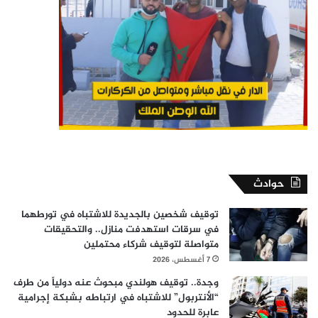
حوادث
توقيف شخصين بالجديدة للاشتباه في تورطهما
في سرقات استهدفت منازل.. والتحقيقات
متواصلة لتوقيف شركاء محتملين
7 أغسطس، 2026
وجدة.. توقيف هولندي مبحوث عنه دولياً من طرف
“الأنتربول” للاشتباه في ارتباطه بشبكة إجرامية
عابرة للحدود