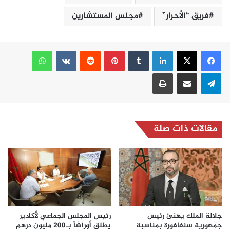
فريق “الأحرار”
مجلس المستشارين
لينكدإن
بينتيريست
واتساب
تيلقرام
مشاركة عبر البريد
طباعة
مقالات ذات صلة
جلالة الملك يهنئ رئيس
رئيس المجلس الجماعي لأكادير
جمهورية سنغافورة بمناسبة
يطلق أوراشاً بـ200 مليون درهم