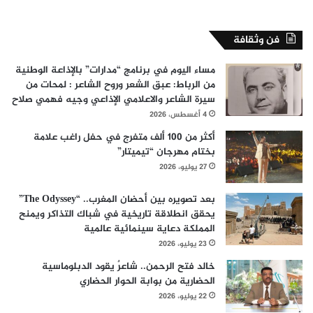
فن وثقافة
مساء اليوم في برنامج “مدارات” بالإذاعة الوطنية
من الرباط: عبق الشعر وروح الشاعر : لمحات من
سيرة الشاعر والاعلامي الإذاعي وجيه فهمي صلاح
4 أغسطس، 2026
أكثر من 100 ألف متفرج في حفل راغب علامة
بختام مهرجان “تيميتار”
27 يوليو، 2026
بعد تصويره بين أحضان المغرب.. “The Odyssey”
يحقق انطلاقة تاريخية في شباك التذاكر ويمنح
المملكة دعاية سينمائية عالمية
23 يوليو، 2026
خالد فتح الرحمن.. شاعرٌ يقود الدبلوماسية
الحضارية من بوابة الحوار الحضاري
22 يوليو، 2026