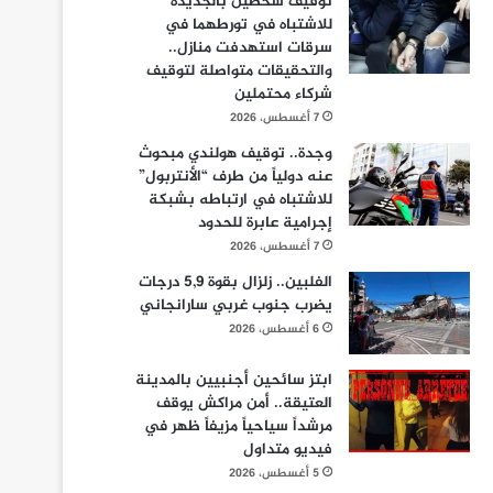
توقيف شخصين بالجديدة
للاشتباه في تورطهما في
سرقات استهدفت منازل..
والتحقيقات متواصلة لتوقيف
شركاء محتملين
7 أغسطس، 2026
وجدة.. توقيف هولندي مبحوث
عنه دولياً من طرف “الأنتربول”
للاشتباه في ارتباطه بشبكة
إجرامية عابرة للحدود
7 أغسطس، 2026
الفلبين.. زلزال بقوة 5,9 درجات
يضرب جنوب غربي سارانجاني
6 أغسطس، 2026
ابتز سائحين أجنبيين بالمدينة
العتيقة.. أمن مراكش يوقف
مرشداً سياحياً مزيفاً ظهر في
فيديو متداول
5 أغسطس، 2026