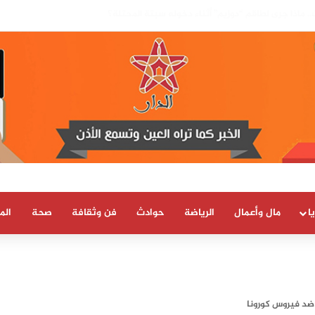
بسيادة المغرب على صحرائه «قرار تاريخي»…
ا
مال وأعمال
الرياضة
حوادث
فن وثقافة
صحة
الم
 ضد فيروس كورونا