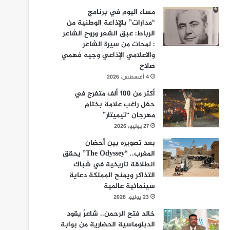
مساء اليوم في برنامج
“مدارات” بالإذاعة الوطنية من
الرباط: عبق الشعر وروح الشاعر
: لمحات من سيرة الشاعر
والاعلامي الإذاعي وجيه فهمي
صلاح
4 أغسطس، 2026
أكثر من 100 ألف متفرج في
حفل راغب علامة بختام
مهرجان “تيميتار”
27 يوليو، 2026
بعد تصويره بين أحضان
المغرب.. “The Odyssey” يحقق
انطلاقة تاريخية في شباك
التذاكر ويمنح المملكة دعاية
سينمائية عالمية
23 يوليو، 2026
خالد فتح الرحمن.. شاعرٌ يقود
الدبلوماسية الحضارية من بوابة