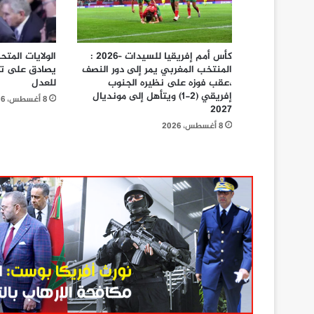
كأس أمم إفريقيا للسيدات –2026 :
الولايات المت
المنتخب المغربي يمر إلى دور النصف
يصادق على تعي
،عقب فوزه على نظيره الجنوب
للعدل
إفريقي (2-1) ويتأهل إلى مونديال
8 أغسطس، 2026
2027
8 أغسطس، 2026