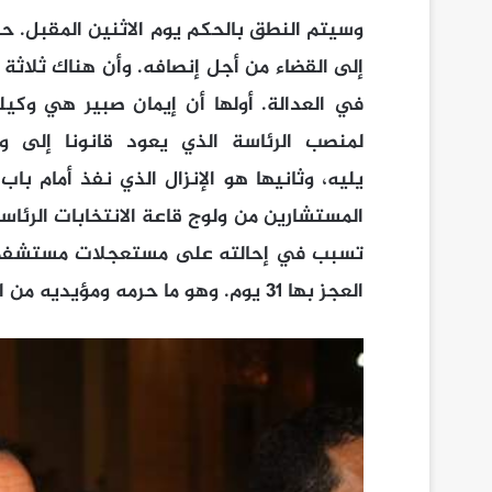
وسيتم النطق بالحكم يوم الاثنين المقبل. ح
إلى القضاء من أجل إنصافه. وأن هناك ثلاثة 
في العدالة. أولها أن إيمان صبير هي وكيلة 
لمنصب الرئاسة الذي يعود قانونا إلى و
يليه، وثانيها هو الإنزال الذي نفذ أمام با
المستشارين من ولوج قاعة الانتخابات الرئ
تسبب في إحالته على مستعجلات مستشفى م
العجز بها 31 يوم. وهو ما حرمه ومؤيديه من التنافس الشريف والديمقراطي.