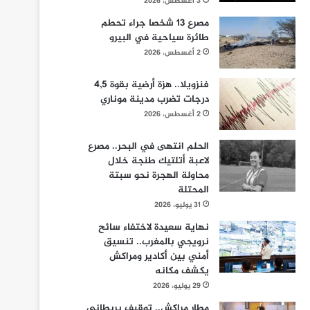
3 أغسطس، 2026
مصرع 13 شخصا جراء تحطم
طائرة سياحية في البيرو
2 أغسطس، 2026
فنزويلا.. هزة أرضية بقوة 4,5
درجات تضرب مدينة موناري
2 أغسطس، 2026
الحلم انتهى في البحر.. مصرع
لاعبة أتلتيك طنجة خلال
محاولة الهجرة نحو سبتة
المحتلة
31 يوليو، 2026
نهاية سعيدة لاختفاء سائح
نرويجي بالمغرب.. تنسيق
أمني بين أكادير ومراكش
يكشف مكانه
29 يوليو، 2026
مطار مراكش.. توقيف بريطاني