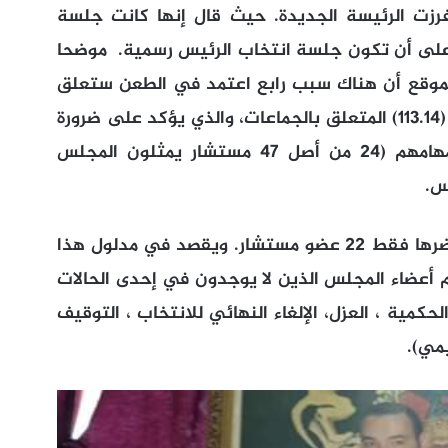
رزت الرئيسة الجديدة. حيث قال إنها كانت جلسة
 على أن تكون جلسة انتخاب الرئيس رسمية. موضحا
م الموقع أن هناك سبب رابع اعتمد في الطعن ستعلق
بعدم احترام المادة 9 من القانون التنظيمي (113.14) المتعلق بالجماعات، والذي يؤكد على ضرورة
توفر الأغلبية المطلقة للأعضاء المزاولين مهامهم (24 من أصل 47 مستشار يمثلون المجلس
س.
وأن عملية الانتخاب التي أفرزت الرئيسة، حضرها فقط 22 عضو مستشار. ويقصد في مدلول هذا
هم أعضاء المجلس الذين لا يوجدون في إحدى الحالات
ة الحكمية ، العزل، الإلغاء النهائي للانتخاب ، التوقيف