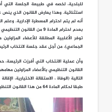
للبلدية، لخصه في طبيعة الجلسة التي أف
استثنائية. وهذا يعارض القانون الذي ينص
أنه لم يتم احترام المسطرة الإدارية. وعل
الجماعي)، من أجل عقد جلسة لانتخاب الرئي
القانون التنظيمي بالأعضاء المزاولين مهام
التالية (الوفاة ، الاستقالة الاختيارية، الإقال
طبقا لحكام المادة 64 من هذا القانون التنظيمي).