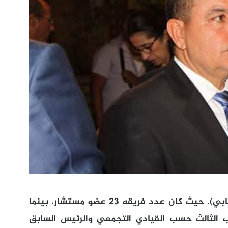
ووصف العطواني ما وقع له بـ(الاعتداء الإرهابي). حيث كان عدد فريقه 23 عضو مستشار، بينما
سة 22 فقط. والسبب الثالث حسب القيادي التجمعي والرئيس السابق