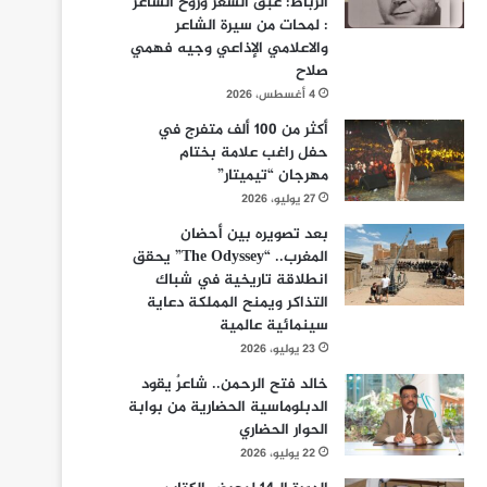
الرباط: عبق الشعر وروح الشاعر
: لمحات من سيرة الشاعر
والاعلامي الإذاعي وجيه فهمي
صلاح
4 أغسطس، 2026
أكثر من 100 ألف متفرج في
حفل راغب علامة بختام
مهرجان “تيميتار”
27 يوليو، 2026
بعد تصويره بين أحضان
المغرب.. “The Odyssey” يحقق
انطلاقة تاريخية في شباك
التذاكر ويمنح المملكة دعاية
سينمائية عالمية
23 يوليو، 2026
خالد فتح الرحمن.. شاعرٌ يقود
الدبلوماسية الحضارية من بوابة
الحوار الحضاري
22 يوليو، 2026