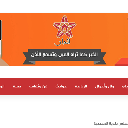
ط الضوء على دور جزائري في التنسيق الرقمي لأحداث سبتة..
ا
مال وأعمال
الرياضة
حوادث
فن وثقافة
صحة
الم
مجلس بلدية المحمدية