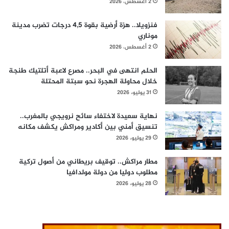
2 أغسطس، 2026
فنزويلا.. هزة أرضية بقوة 4,5 درجات تضرب مدينة
موناري
2 أغسطس، 2026
الحلم انتهى في البحر.. مصرع لاعبة أتلتيك طنجة
خلال محاولة الهجرة نحو سبتة المحتلة
31 يوليو، 2026
نهاية سعيدة لاختفاء سائح نرويجي بالمغرب..
تنسيق أمني بين أكادير ومراكش يكشف مكانه
29 يوليو، 2026
مطار مراكش.. توقيف بريطاني من أصول تركية
مطلوب دوليا من دولة مولدافيا
28 يوليو، 2026