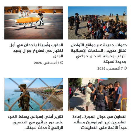
دعوات جديدة عبر مواقع التواصل
المغرب وأمريكا ينجحان في أول
تقلق مدريد.. السلطات الإسبانية
اختبار حي لصاروخ جوال بعيد
تترقب محاولة اقتحام جماعي
المدى
جديدة لسبتة
7 أغسطس، 2026
7 أغسطس، 2026
التعاون في مجال الهجرة.. إعادة
تقرير أمني إسباني يسلط الضوء
القاصرين غير المرفوقين مسألة
على دور جزائري في التنسيق
مبدأ قائمة على التعليمات
الرقمي لأحداث سبتة..