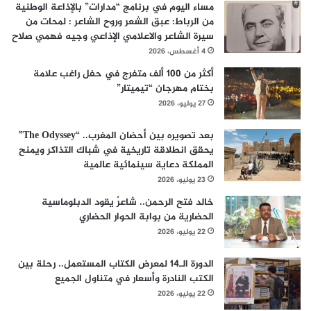
مساء اليوم في برنامج “مدارات” بالإذاعة الوطنية
من الرباط: عبق الشعر وروح الشاعر : لمحات من
سيرة الشاعر والاعلامي الإذاعي وجيه فهمي صلاح
4 أغسطس، 2026
أكثر من 100 ألف متفرج في حفل راغب علامة
بختام مهرجان “تيميتار”
27 يوليو، 2026
بعد تصويره بين أحضان المغرب.. “The Odyssey”
يحقق انطلاقة تاريخية في شباك التذاكر ويمنح
المملكة دعاية سينمائية عالمية
23 يوليو، 2026
خالد فتح الرحمن.. شاعرٌ يقود الدبلوماسية
الحضارية من بوابة الحوار الحضاري
22 يوليو، 2026
الدورة الـ14 لمعرض الكتاب المستعمل.. رحلة بين
الكتب النادرة وأسعار في متناول الجميع
22 يوليو، 2026