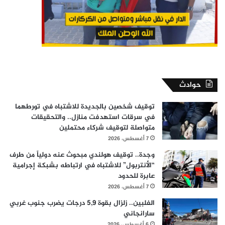
حوادث
توقيف شخصين بالجديدة للاشتباه في تورطهما
في سرقات استهدفت منازل.. والتحقيقات
متواصلة لتوقيف شركاء محتملين
7 أغسطس، 2026
وجدة.. توقيف هولندي مبحوث عنه دولياً من طرف
“الأنتربول” للاشتباه في ارتباطه بشبكة إجرامية
عابرة للحدود
7 أغسطس، 2026
الفلبين.. زلزال بقوة 5,9 درجات يضرب جنوب غربي
سارانجاني
6 أغسطس، 2026