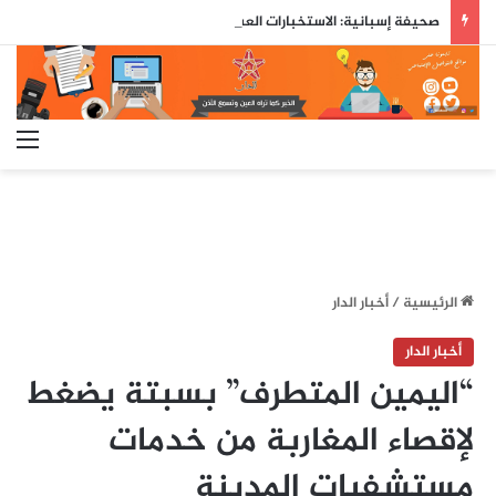
صحيفة إسبانية: الاستخبارات العسكرية حذّرت مسبقاً من محاولة اقتحام جماعي لسبتة قبل ثلاثة أيام من وقوعها
الق
الرئيسية
/
أخبار الدار
أخبار الدار
“اليمين المتطرف” بسبتة يضغط
لإقصاء المغاربة من خدمات
مستشفيات المدينة