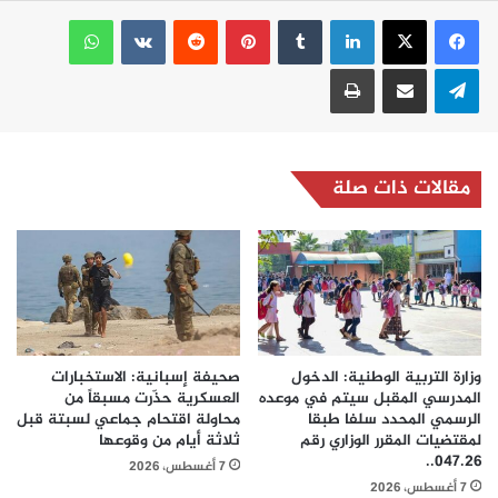
لينكدإن
بينتيريست
واتساب
تيلقرام
مشاركة عبر البريد
طباعة
مقالات ذات صلة
وزارة التربية الوطنية: الدخول
صحيفة إسبانية: الاستخبارات
المدرسي المقبل سیتم في موعده
العسكرية حذّرت مسبقاً من
الرسمي المحدد سلفا طبقا
محاولة اقتحام جماعي لسبتة قبل
لمقتضیات المقرر الوزاري رقم
ثلاثة أيام من وقوعها
047.26..
7 أغسطس، 2026
7 أغسطس، 2026