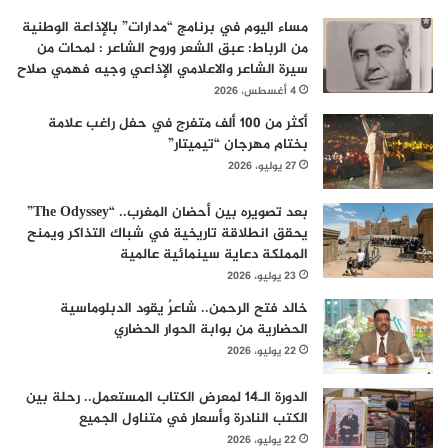
مساء اليوم في برنامج “مدارات” بالإذاعة الوطنية
من الرباط: عبق الشعر وروح الشاعر : لمحات من
سيرة الشاعر والاعلامي الإذاعي وجيه فهمي صلاح
4 أغسطس، 2026
أكثر من 100 ألف متفرج في حفل راغب علامة
بختام مهرجان “تيميتار”
27 يوليو، 2026
بعد تصويره بين أحضان المغرب.. “The Odyssey”
يحقق انطلاقة تاريخية في شباك التذاكر ويمنح
المملكة دعاية سينمائية عالمية
23 يوليو، 2026
خالد فتح الرحمن.. شاعرٌ يقود الدبلوماسية
الحضارية من بوابة الحوار الحضاري
22 يوليو، 2026
الدورة الـ14 لمعرض الكتاب المستعمل.. رحلة بين
الكتب النادرة وأسعار في متناول الجميع
22 يوليو، 2026