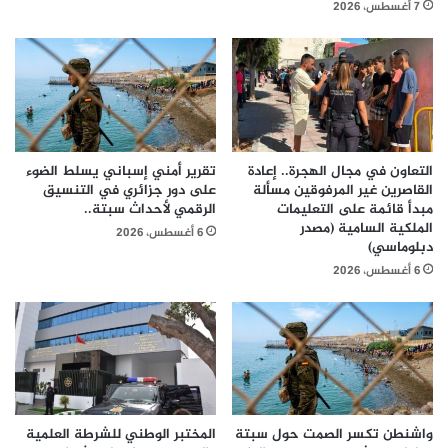
7 أغسطس، 2026
التعاون في مجال الهجرة.. إعادة
تقرير أمني إسباني يسلط الضوء
القاصرين غير المرفوقين مسألة
على دور جزائري في التنسيق
مبدأ قائمة على التعليمات
الرقمي لأحداث سبتة..
الملكية السامية (مصدر
6 أغسطس، 2026
دبلوماسي)
6 أغسطس، 2026
واشنطن تكسر الصمت حول سبتة
المختبر الوطني للشرطة العلمية