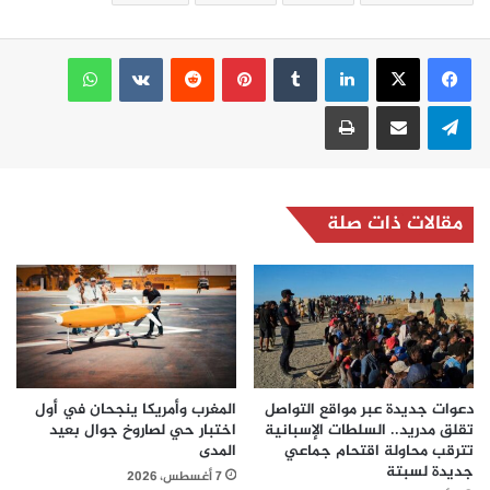
لينكدإن
بينتيريست
واتساب
تيلقرام
مشاركة عبر البريد
طباعة
مقالات ذات صلة
دعوات جديدة عبر مواقع التواصل
المغرب وأمريكا ينجحان في أول
تقلق مدريد.. السلطات الإسبانية
اختبار حي لصاروخ جوال بعيد
تترقب محاولة اقتحام جماعي
المدى
جديدة لسبتة
7 أغسطس، 2026