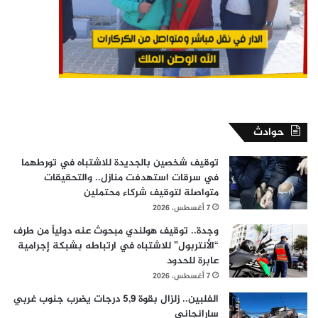
حوادث
توقيف شخصين بالجديدة للاشتباه في تورطهما
في سرقات استهدفت منازل.. والتحقيقات
متواصلة لتوقيف شركاء محتملين
7 أغسطس، 2026
وجدة.. توقيف هولندي مبحوث عنه دولياً من طرف
“الأنتربول” للاشتباه في ارتباطه بشبكة إجرامية
عابرة للحدود
7 أغسطس، 2026
الفلبين.. زلزال بقوة 5,9 درجات يضرب جنوب غربي
سارانجاني