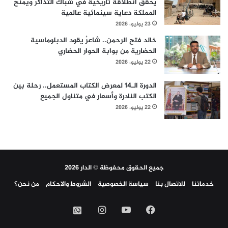
يحقق انطلاقة تاريخية في شباك التذاكر ويمنح
المملكة دعاية سينمائية عالمية
23 يوليو، 2026
خالد فتح الرحمن.. شاعرٌ يقود الدبلوماسية
الحضارية من بوابة الحوار الحضاري
22 يوليو، 2026
الدورة الـ14 لمعرض الكتاب المستعمل.. رحلة بين
الكتب النادرة وأسعار في متناول الجميع
22 يوليو، 2026
جميع الحقوق محفوظة © الدار 2026
خدماتنا
للاتصال بنا
سياسة الخصوصية
الشروط والاحكام
من نحن؟
فيسبوك
‫YouTube
انستقرام
واتساب