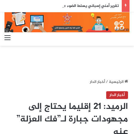
تقرير أمني إسباني يسلط الضوء على دور جزائري في التنسيق الرقمي لأحداث سبتة..
الق
الرئيسية
/
أخبار الدار
أخبار الدار
الرميد: 21 إقليما يحتاج إلى
مجهودات جبارة لـ”فك العزلة”
عنه