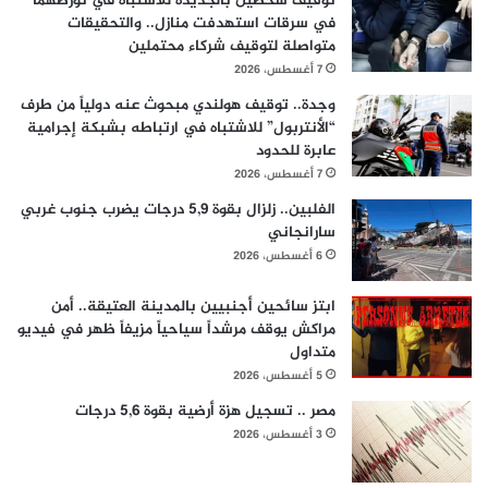
توقيف شخصين بالجديدة للاشتباه في تورطهما
في سرقات استهدفت منازل.. والتحقيقات
متواصلة لتوقيف شركاء محتملين
7 أغسطس، 2026
وجدة.. توقيف هولندي مبحوث عنه دولياً من طرف
“الأنتربول” للاشتباه في ارتباطه بشبكة إجرامية
عابرة للحدود
7 أغسطس، 2026
الفلبين.. زلزال بقوة 5,9 درجات يضرب جنوب غربي
سارانجاني
6 أغسطس، 2026
ابتز سائحين أجنبيين بالمدينة العتيقة.. أمن
مراكش يوقف مرشداً سياحياً مزيفاً ظهر في فيديو
متداول
5 أغسطس، 2026
مصر .. تسجيل هزة أرضية بقوة 5,6 درجات
3 أغسطس، 2026