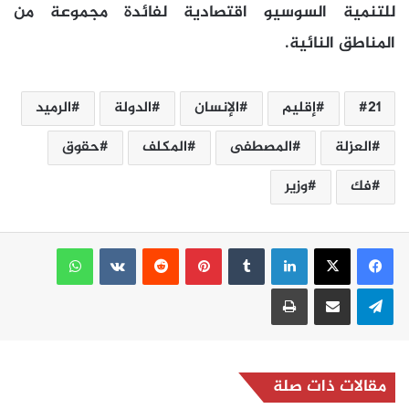
للتنمية السوسيو اقتصادية لفائدة مجموعة من
المناطق النائية.
21
إقليم
الإنسان
الدولة
الرميد
العزلة
المصطفى
المكلف
حقوق
فك
وزير
لينكدإن
بينتيريست
واتساب
تيلقرام
مشاركة عبر البريد
طباعة
مقالات ذات صلة