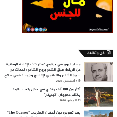
فن وثقافة
مساء اليوم في برنامج “مدارات” بالإذاعة الوطنية
من الرباط: عبق الشعر وروح الشاعر : لمحات من
سيرة الشاعر والاعلامي الإذاعي وجيه فهمي صلاح
4 أغسطس، 2026
أكثر من 100 ألف متفرج في حفل راغب علامة
بختام مهرجان “تيميتار”
27 يوليو، 2026
بعد تصويره بين أحضان المغرب.. “The Odyssey”