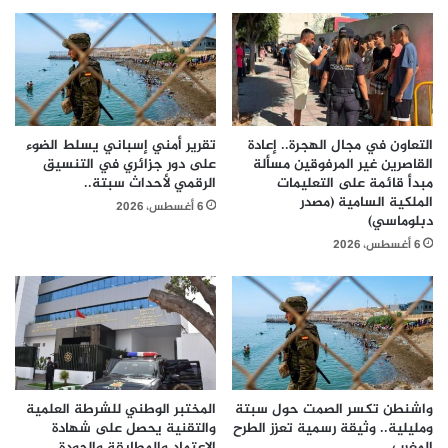
التعاون في مجال الهجرة.. إعادة
تقرير أمني إسباني يسلط الضوء
القاصرين غير المرفوقين مسألة
على دور جزائري في التنسيق
مبدأ قائمة على التعليمات
الرقمي لأحداث سبتة..
الملكية السامية (مصدر
6 أغسطس، 2026
دبلوماسي)
6 أغسطس، 2026
واشنطن تكسر الصمت حول سبتة
المختبر الوطني للشرطة العلمية
ومليلية.. وثيقة رسمية تعزز الطرح
والتقنية يحصل على شهادة
المغرب
الاعتماد والمطابقة والجودة