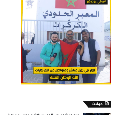
حوادث