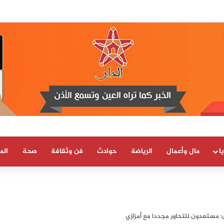
يا بسيادة المغرب على صحرائه «قرار تاريخي»…
ا
مال وأعمال
الرياضة
حوادث
فن وثقافة
صحة
الم
ن: مستعدون للتحاور مجددا مع أمزازي