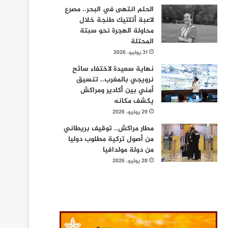
الحلم انتهى في البحر.. مصرع
لاعبة أتلتيك طنجة خلال
محاولة الهجرة نحو سبتة
المحتلة
31 يوليو، 2026
نهاية سعيدة لاختفاء سائح
نرويجي بالمغرب.. تنسيق
أمني بين أكادير ومراكش
يكشف مكانه
29 يوليو، 2026
مطار مراكش.. توقيف بريطاني
من أصول تركية مطلوب دوليا
من دولة مولدافيا
28 يوليو، 2026