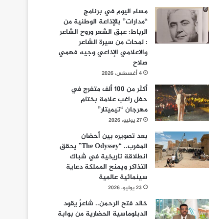
مساء اليوم في برنامج
“مدارات” بالإذاعة الوطنية من
الرباط: عبق الشعر وروح الشاعر
: لمحات من سيرة الشاعر
والاعلامي الإذاعي وجيه فهمي
صلاح
4 أغسطس، 2026
أكثر من 100 ألف متفرج في
حفل راغب علامة بختام
مهرجان “تيميتار”
27 يوليو، 2026
بعد تصويره بين أحضان
المغرب.. “The Odyssey” يحقق
انطلاقة تاريخية في شباك
التذاكر ويمنح المملكة دعاية
سينمائية عالمية
23 يوليو، 2026
خالد فتح الرحمن.. شاعرٌ يقود
الدبلوماسية الحضارية من بوابة