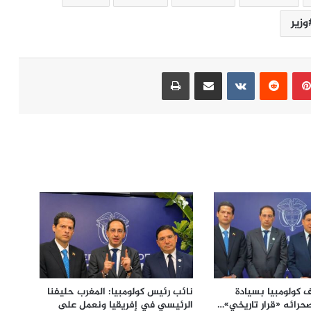
وزير
بينتيريست
مشاركة عبر البريد
طباعة
ف كولومبيا بسيادة
نائب رئيس كولومبيا: المغرب حليفنا
حرائه «قرار تاريخي»…
الرئيسي في إفريقيا ونعمل على