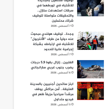
توقيف شخصين بالجديدة
للاشتباه في تورطهما في
سرقات استهدفت منازل..
والتحقيقات متواصلة لتوقيف
شركاء محتملين
7 أغسطس، 2026
وجدة.. توقيف هولندي مبحوث
عنه دولياً من طرف “الأنتربول”
للاشتباه في ارتباطه بشبكة
إجرامية عابرة للحدود
7 أغسطس، 2026
الفلبين.. زلزال بقوة 5,9 درجات
يضرب جنوب غربي سارانجاني
6 أغسطس، 2026
ابتز سائحين أجنبيين بالمدينة
العتيقة.. أمن مراكش يوقف
مرشداً سياحياً مزيفاً ظهر في
فيديو متداول
5 أغسطس، 2026