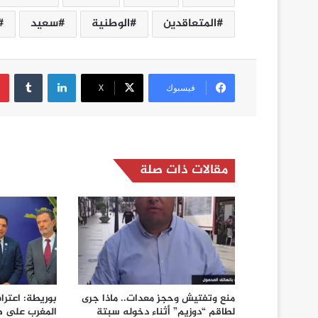
المتعاقدين
الوطنية
سعيد
لينكدإن
فيسبوك
‫X
مقالات ذات صلة
منع وتفتيش وحجز معدات.. ماذا جرى
بوريطة: اعترا
لطاقم “دوزيم” أثناء دخوله سبتة
المغرب على ص