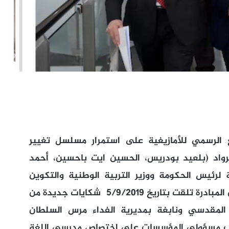
بع الرسمي للأمازيغية على استمرار مسلسل تغيير
رواد (بلعيد بودريس، الحسين ايت باحسين، أحمد
رئيس الحكومة ووزير التربية الوطنية والتكوين
المهني والتعليم العالي والبحث العلمي . أن المبادرة تلقت بتاريخ 5/9/2019 شكايات جديدة من
المقدسي ونابغة بمديرية الفداء مرس السلطان
قلاب مسؤولي المؤسسات على اختصاص مدرسي اللغة