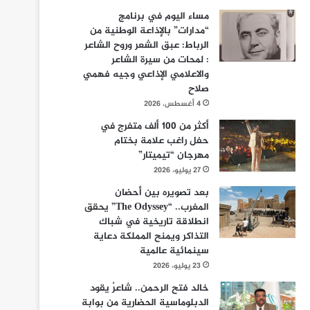
مساء اليوم في برنامج
“مدارات” بالإذاعة الوطنية من
الرباط: عبق الشعر وروح الشاعر
: لمحات من سيرة الشاعر
والاعلامي الإذاعي وجيه فهمي
صلاح
4 أغسطس، 2026
أكثر من 100 ألف متفرج في
حفل راغب علامة بختام
مهرجان “تيميتار”
27 يوليو، 2026
بعد تصويره بين أحضان
المغرب.. “The Odyssey” يحقق
انطلاقة تاريخية في شباك
التذاكر ويمنح المملكة دعاية
سينمائية عالمية
23 يوليو، 2026
خالد فتح الرحمن.. شاعرٌ يقود
الدبلوماسية الحضارية من بوابة