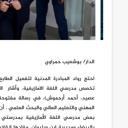
الدار/ بوشعيب حمراوي
احتج رواد المبادرة المدنية لتفعيل الطا
تخصص مدرسي اللغة الامازيغية، وأشار ال
عصيد، أحمد أرحموش)، في رسالة مفتوحة ل
بعض مدرسي اللغة الأمازيغية بمدرستي 
بالبيضاء ومديرية ابن سليمان. مفادها ان