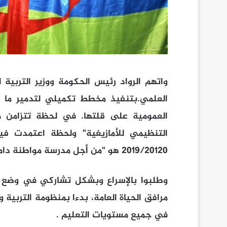
واتهم الرواد رئيس الحكومة ووزير التربية 
العلمي.بتنفيذ مخطط تكميلي لتدمير ما تب
العمومية على قلتها. في لحظة تتزامن مع
التنظيمي للأمازيغية" ولحظة اعتمدت في
2019/20120 هو "من أجل مدرسة مواطنة دامجة" !!! ؟؟؟.
وطلبوا بالإسراع وبشكل تشاركي في وضع م
مرافق الحياة العامة، بدءا بمنظومة التربية 
في جميع مستويات التعليم .