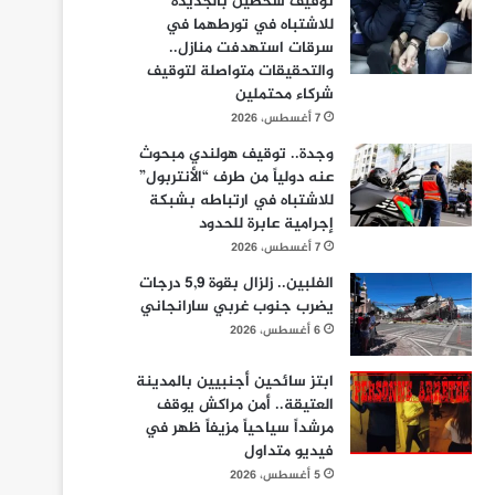
توقيف شخصين بالجديدة
للاشتباه في تورطهما في
سرقات استهدفت منازل..
والتحقيقات متواصلة لتوقيف
شركاء محتملين
7 أغسطس، 2026
وجدة.. توقيف هولندي مبحوث
عنه دولياً من طرف “الأنتربول”
للاشتباه في ارتباطه بشبكة
إجرامية عابرة للحدود
7 أغسطس، 2026
الفلبين.. زلزال بقوة 5,9 درجات
يضرب جنوب غربي سارانجاني
6 أغسطس، 2026
ابتز سائحين أجنبيين بالمدينة
العتيقة.. أمن مراكش يوقف
مرشداً سياحياً مزيفاً ظهر في
فيديو متداول
5 أغسطس، 2026