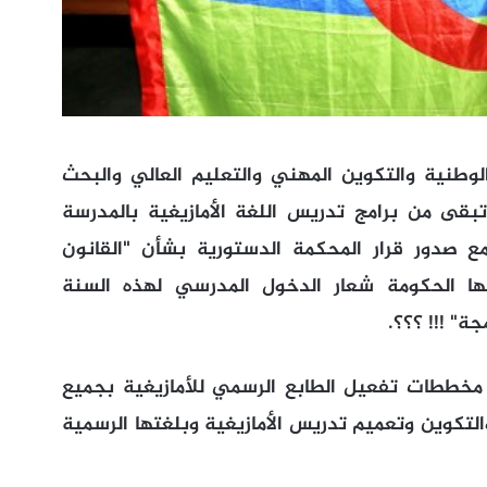
الوطنية والتكوين المهني والتعليم العالي والبحث
قى من برامج تدريس اللغة الأمازيغية بالمدرسة
 صدور قرار المحكمة الدستورية بشأن "القانون
ها الحكومة شعار الدخول المدرسي لهذه السنة
خططات تفعيل الطابع الرسمي للأمازيغية بجميع
والتكوين وتعميم تدريس الأمازيغية وبلغتها الرسمية