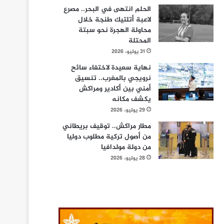
الحلم انتهى في البحر.. مصرع
لاعبة أتلتيك طنجة خلال
محاولة الهجرة نحو سبتة
المحتلة
31 يوليو، 2026
نهاية سعيدة لاختفاء سائح
نرويجي بالمغرب.. تنسيق
أمني بين أكادير ومراكش
يكشف مكانه
29 يوليو، 2026
مطار مراكش.. توقيف بريطاني
من أصول تركية مطلوب دوليا
من دولة مولدافيا
28 يوليو، 2026