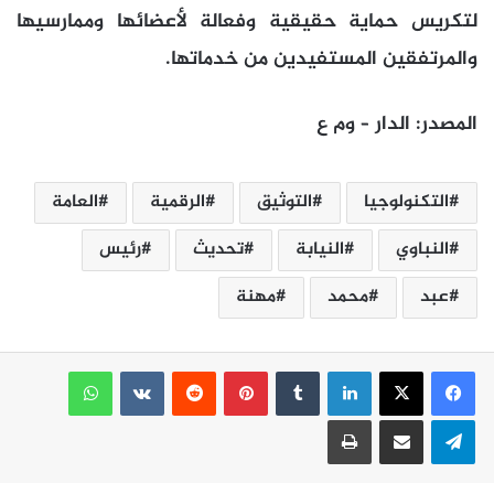
لتكريس حماية حقيقية وفعالة لأعضائها وممارسيها
والمرتفقين المستفيدين من خدماتها.
المصدر: الدار – وم ع
التكنولوجيا
التوثيق
الرقمية
العامة
النباوي
النيابة
تحديث
رئيس
عبد
محمد
مهنة
لينكدإن
بينتيريست
واتساب
تيلقرام
مشاركة عبر البريد
طباعة