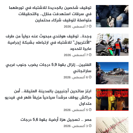
توقيف شخصين بالجديدة للاشتباه في تورطهما
في سرقات استهدفت منازل.. والتحقيقات
متواصلة لتوقيف شركاء محتملين
7 أغسطس، 2026
وجدة.. توقيف هولندي مبحوث عنه دولياً من طرف
“الأنتربول” للاشتباه في ارتباطه بشبكة إجرامية
عابرة للحدود
7 أغسطس، 2026
الفلبين.. زلزال بقوة 5,9 درجات يضرب جنوب غربي
سارانجاني
6 أغسطس، 2026
ابتز سائحين أجنبيين بالمدينة العتيقة.. أمن
مراكش يوقف مرشداً سياحياً مزيفاً ظهر في فيديو
متداول
5 أغسطس، 2026
مصر .. تسجيل هزة أرضية بقوة 5,6 درجات
3 أغسطس، 2026