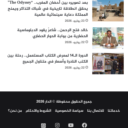
بعد تصويره بين أحضان المغرب.. “The Odyssey”
يحقق انطلاقة تاريخية في شباك التذاكر ويمنح
المملكة دعاية سينمائية عالمية
23 يوليو، 2026
خالد فتح الرحمن.. شاعرٌ يقود الدبلوماسية
الحضارية من بوابة الحوار الحضاري
22 يوليو، 2026
الدورة الـ14 لمعرض الكتاب المستعمل.. رحلة بين
الكتب النادرة وأسعار في متناول الجميع
22 يوليو، 2026
جميع الحقوق محفوظة © الدار 2026
خدماتنا
للاتصال بنا
سياسة الخصوصية
الشروط والاحكام
من نحن؟
فيسبوك
‫YouTube
انستقرام
واتساب