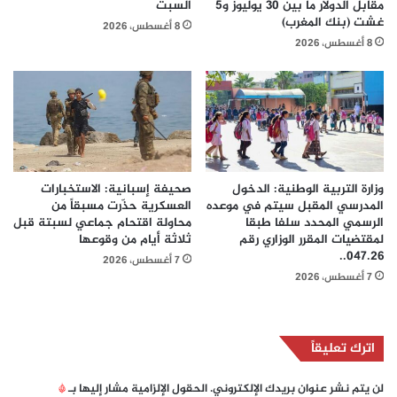
مقابل الدولار ما بين 30 يوليوز و5
السبت
غشت (بنك المغرب)
8 أغسطس، 2026
8 أغسطس، 2026
وزارة التربية الوطنية: الدخول
صحيفة إسبانية: الاستخبارات
المدرسي المقبل سیتم في موعده
العسكرية حذّرت مسبقاً من
الرسمي المحدد سلفا طبقا
محاولة اقتحام جماعي لسبتة قبل
لمقتضیات المقرر الوزاري رقم
ثلاثة أيام من وقوعها
047.26..
7 أغسطس، 2026
7 أغسطس، 2026
اترك تعليقاً
لن يتم نشر عنوان بريدك الإلكتروني.
الحقول الإلزامية مشار إليها بـ
*