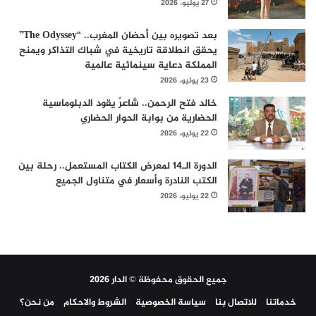
27 يوليو، 2026
بعد تصويره بين أحضان المغرب.. “The Odyssey”
يحقق انطلاقة تاريخية في شباك التذاكر ويمنح
المملكة دعاية سينمائية عالمية
23 يوليو، 2026
خالد فتح الرحمن.. شاعرٌ يقود الدبلوماسية
الحضارية من بوابة الحوار الحضاري
22 يوليو، 2026
الدورة الـ14 لمعرض الكتاب المستعمل.. رحلة بين
الكتب النادرة وأسعار في متناول الجميع
22 يوليو، 2026
جميع الحقوق محفوظة © الدار 2026
خدماتنا
للاتصال بنا
سياسة الخصوصية
الشروط والاحكام
من نحن؟