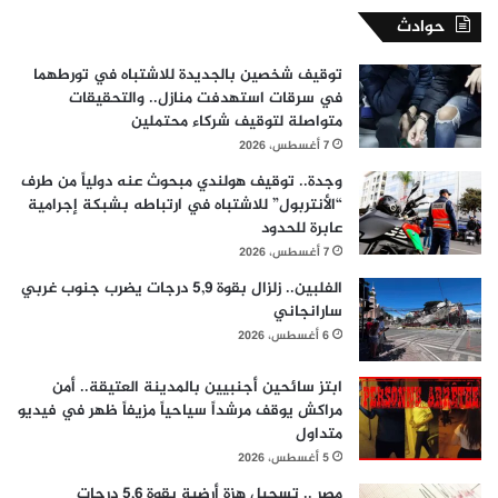
حوادث
توقيف شخصين بالجديدة للاشتباه في تورطهما
في سرقات استهدفت منازل.. والتحقيقات
متواصلة لتوقيف شركاء محتملين
7 أغسطس، 2026
وجدة.. توقيف هولندي مبحوث عنه دولياً من طرف
“الأنتربول” للاشتباه في ارتباطه بشبكة إجرامية
عابرة للحدود
7 أغسطس، 2026
الفلبين.. زلزال بقوة 5,9 درجات يضرب جنوب غربي
سارانجاني
6 أغسطس، 2026
ابتز سائحين أجنبيين بالمدينة العتيقة.. أمن
مراكش يوقف مرشداً سياحياً مزيفاً ظهر في فيديو
متداول
5 أغسطس، 2026
مصر .. تسجيل هزة أرضية بقوة 5,6 درجات