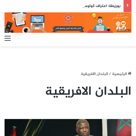
بوريطة: اعتراف كولومبيا بسيادة المغرب على صحرائه «قرار تاريخي»…
الق
الرئيسية
/
البلدان الافريقية
البلدان الافريقية