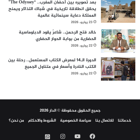
بعد تصويره بين أحضان المغرب.. “The Odyssey”
يحقق انطلاقة تاريخية في شباك التذاكر ويمنح
المملكة دعاية سينمائية عالمية
23 يوليو، 2026
خالد فتح الرحمن.. شاعرٌ يقود الدبلوماسية
الحضارية من بوابة الحوار الحضاري
22 يوليو، 2026
الدورة الـ14 لمعرض الكتاب المستعمل.. رحلة بين
الكتب النادرة وأسعار في متناول الجميع
22 يوليو، 2026
جميع الحقوق محفوظة © الدار 2026
خدماتنا
للاتصال بنا
سياسة الخصوصية
الشروط والاحكام
من نحن؟
فيسبوك
‫YouTube
انستقرام
واتساب