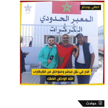
حوادث