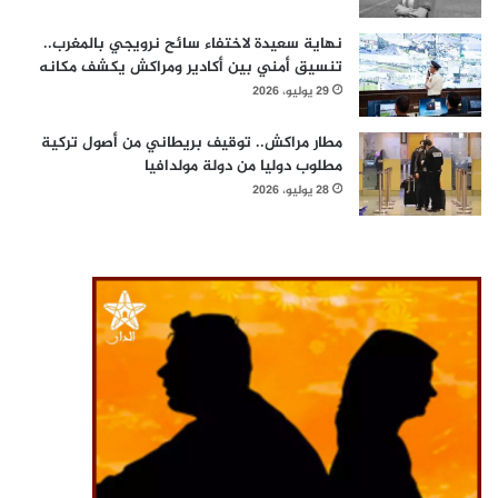
نهاية سعيدة لاختفاء سائح نرويجي بالمغرب..
تنسيق أمني بين أكادير ومراكش يكشف مكانه
29 يوليو، 2026
مطار مراكش.. توقيف بريطاني من أصول تركية
مطلوب دوليا من دولة مولدافيا
28 يوليو، 2026