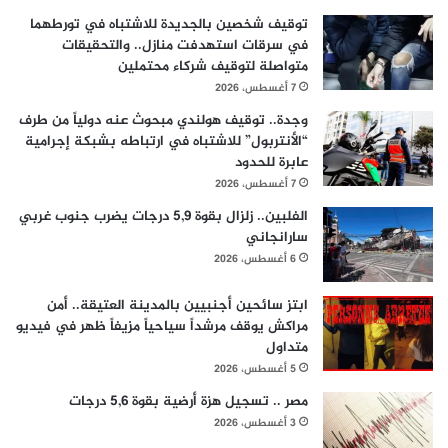
توقيف شخصين بالجديدة للاشتباه في تورطهما
في سرقات استهدفت منازل.. والتحقيقات
متواصلة لتوقيف شركاء محتملين
7 أغسطس، 2026
وجدة.. توقيف هولندي مبحوث عنه دولياً من طرف
“الأنتربول” للاشتباه في ارتباطه بشبكة إجرامية
عابرة للحدود
7 أغسطس، 2026
الفلبين.. زلزال بقوة 5,9 درجات يضرب جنوب غربي
سارانجاني
6 أغسطس، 2026
ابتز سائحين أجنبيين بالمدينة العتيقة.. أمن
مراكش يوقف مرشداً سياحياً مزيفاً ظهر في فيديو
متداول
5 أغسطس، 2026
مصر .. تسجيل هزة أرضية بقوة 5,6 درجات
3 أغسطس، 2026