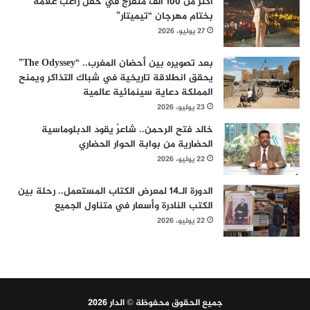
أكثر من 100 ألف متفرج في حفل راغب علامة
بختام مهرجان “تيميتار”
27 يوليو، 2026
بعد تصويره بين أحضان المغرب.. “The Odyssey”
يحقق انطلاقة تاريخية في شباك التذاكر ويمنح
المملكة دعاية سينمائية عالمية
23 يوليو، 2026
خالد فتح الرحمن.. شاعرٌ يقود الدبلوماسية
الحضارية من بوابة الحوار الحضاري
22 يوليو، 2026
الدورة الـ14 لمعرض الكتاب المستعمل.. رحلة بين
الكتب النادرة وأسعار في متناول الجميع
22 يوليو، 2026
جميع الحقوق محفوظة © الدار 2026