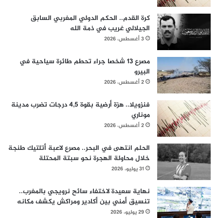
كرة القدم.. الحكم الدولي المغربي السابق
الجيلالي غريب في ذمة الله
3 أغسطس، 2026
مصرع 13 شخصا جراء تحطم طائرة سياحية في
البيرو
2 أغسطس، 2026
فنزويلا.. هزة أرضية بقوة 4,5 درجات تضرب مدينة
موناري
2 أغسطس، 2026
الحلم انتهى في البحر.. مصرع لاعبة أتلتيك طنجة
خلال محاولة الهجرة نحو سبتة المحتلة
31 يوليو، 2026
نهاية سعيدة لاختفاء سائح نرويجي بالمغرب..
تنسيق أمني بين أكادير ومراكش يكشف مكانه
29 يوليو، 2026