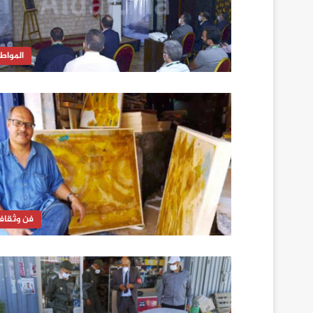
المواط
فن وثقاف