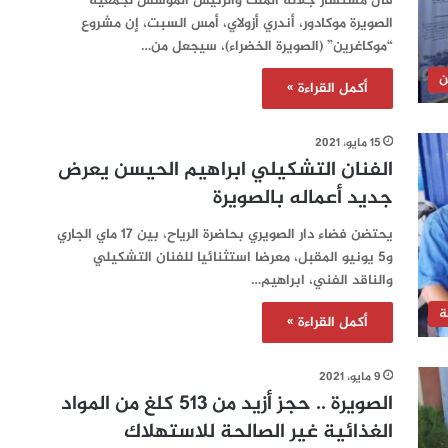
قال مستشار جلالة الملك والرئيس المؤسس لجمعية
الصويرة موكادور، أندري أزولاي، أمس السبت، إن مشروع
“موكاغرين” (الصويرة الخضراء)، سيجعل من…
ن
أكمل القراءة »
15 مايو، 2021
الفنان التشكيلي ابراهيم الحيسن يعرض
جديد أعماله بالصويرة
يحتضن فضاء دار الصويري بحاضرة الرياح، بين 17 ماي الجاري
و5 يونيو المقبل، معرضا استثنائيا للفنان التشكيلي
والناقد الفني، ابراهيم…
ة
أكمل القراءة »
9 مايو، 2021
الصويرة .. حجز أزيد من 513 كلغ من المواد
الغذائية غير الصالحة للاستهلاك