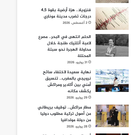
فنزويلا.. هزة أرضية بقوة 4,5
درجات تضرب مدينة موناري
2 أغسطس، 2026
الحلم انتهى في البحر.. مصرع
لاعبة أتلتيك طنجة خلال
محاولة الهجرة نحو سبتة
المحتلة
31 يوليو، 2026
نهاية سعيدة لاختفاء سائح
نرويجي بالمغرب.. تنسيق
أمني بين أكادير ومراكش
يكشف مكانه
29 يوليو، 2026
مطار مراكش.. توقيف بريطاني
من أصول تركية مطلوب دوليا
من دولة مولدافيا
28 يوليو، 2026