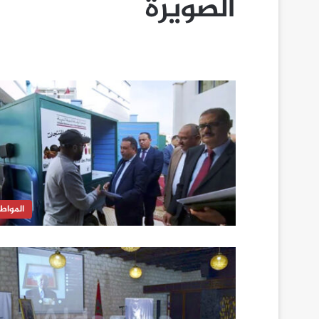
الصويرة
المواط