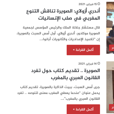
15 فبراير، 2021
أندري أزولاي: الصويرة تناقش التنوع
المغربي في صلب الإنسانيات
قال مستشار جلالة الملك والرئيس المؤسس لجمعية
الصويرة موكادور، أندري أزولاي، أول أمس السبت بالصويرة،
إن “تلاميذ الإعداديات والثانويات أبانوا،…
ر
أكمل القراءة »
14 فبراير، 2021
الصويرة .. تقديم كتاب حول تفرد
القانون العبري بالمغرب
جرى أمس السبت، ببيت الذاكرة بالصويرة، تقديم كتاب
يحمل عنوان “عندما يعطي المغرب معنى لتنوعه .. تفرد
القانون العبري بالمغرب”،…
ر
أكمل القراءة »