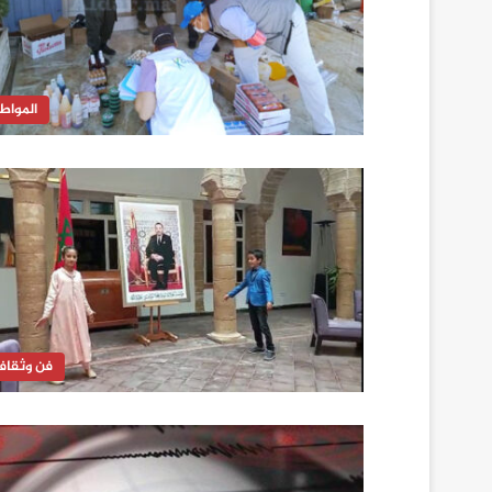
المواط
فن وثقاف