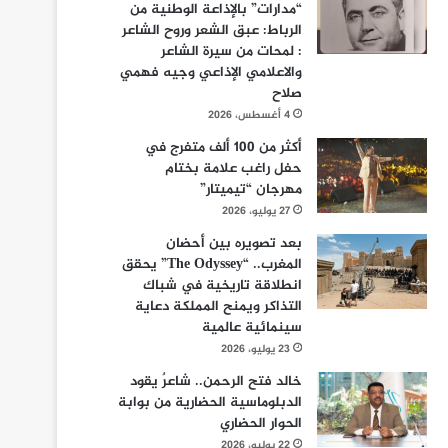
“مدارات” بالإذاعة الوطنية من
الرباط: عبق الشعر وروح الشاعر
: لمحات من سيرة الشاعر
والاعلامي الإذاعي وجيه فهمي
صلاح
4 أغسطس، 2026
أكثر من 100 ألف متفرج في
حفل راغب علامة بختام
مهرجان “تيميتار”
27 يوليو، 2026
بعد تصويره بين أحضان
المغرب.. “The Odyssey” يحقق
انطلاقة تاريخية في شباك
التذاكر ويمنح المملكة دعاية
سينمائية عالمية
23 يوليو، 2026
خالد فتح الرحمن.. شاعرٌ يقود
الدبلوماسية الحضارية من بوابة
الحوار الحضاري
22 يوليو، 2026