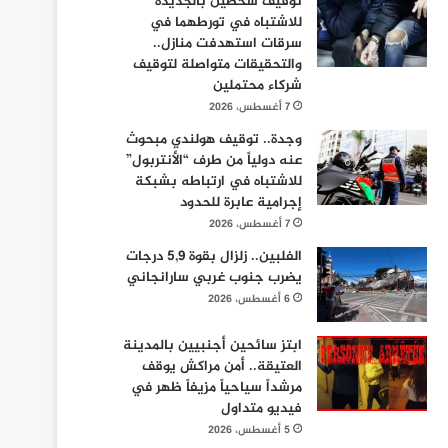
توقيف شخصين بالجديدة
للاشتباه في تورطهما في
سرقات استهدفت منازل..
والتحقيقات متواصلة لتوقيف
شركاء محتملين
7 أغسطس، 2026
وجدة.. توقيف هولندي مبحوث
عنه دولياً من طرف “الأنتربول”
للاشتباه في ارتباطه بشبكة
إجرامية عابرة للحدود
7 أغسطس، 2026
الفلبين.. زلزال بقوة 5,9 درجات
يضرب جنوب غربي سارانجاني
6 أغسطس، 2026
ابتز سائحين أجنبيين بالمدينة
العتيقة.. أمن مراكش يوقف
مرشداً سياحياً مزيفاً ظهر في
فيديو متداول
5 أغسطس، 2026