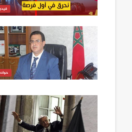
فيدي
حواد