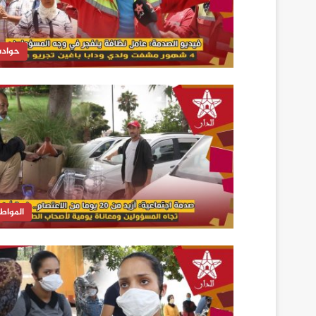
حواد
المواط