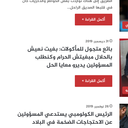
الطريق إلى هناك تواردت بعض الخواطر والذكريات كان
في قلبها الصديق الراحل…
أكمل القراءة »
ي
31 ديسمبر، 2019
بائع متجول للمأكولات: بغيت نعيش
بالحلال مبغيتش الحرام وكنطلب
المسؤولين يديرو معايا الحل
أكمل القراءة »
و
26 نوفمبر، 2019
الرئيس الكولومبي يستدعي المسؤولين
عن الاحتجاجات الضخمة في البلاد