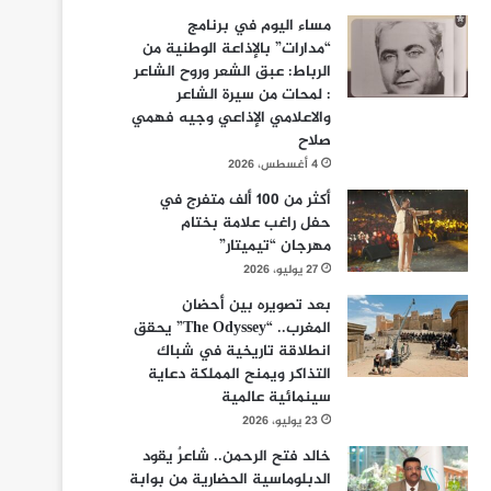
مساء اليوم في برنامج
“مدارات” بالإذاعة الوطنية من
الرباط: عبق الشعر وروح الشاعر
: لمحات من سيرة الشاعر
والاعلامي الإذاعي وجيه فهمي
صلاح
4 أغسطس، 2026
أكثر من 100 ألف متفرج في
حفل راغب علامة بختام
مهرجان “تيميتار”
27 يوليو، 2026
بعد تصويره بين أحضان
المغرب.. “The Odyssey” يحقق
انطلاقة تاريخية في شباك
التذاكر ويمنح المملكة دعاية
سينمائية عالمية
23 يوليو، 2026
خالد فتح الرحمن.. شاعرٌ يقود
الدبلوماسية الحضارية من بوابة