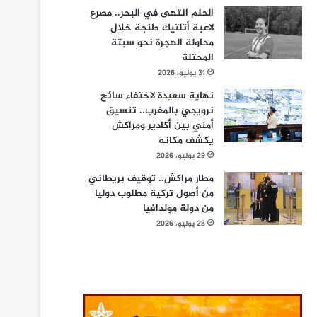
الحلم انتهى في البحر.. مصرع
لاعبة أتلتيك طنجة خلال
محاولة الهجرة نحو سبتة
المحتلة
31 يوليو، 2026
نهاية سعيدة لاختفاء سائح
نرويجي بالمغرب.. تنسيق
أمني بين أكادير ومراكش
يكشف مكانه
29 يوليو، 2026
مطار مراكش.. توقيف بريطاني
من أصول تركية مطلوب دوليا
من دولة مولدافيا
28 يوليو، 2026