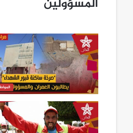
المسؤولين
المواط