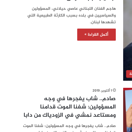
هاجم الفنان اللبناني عاصي حيلاني، المسؤولين
والسياسيين في بلده بسبب الكارثة الطبيعية التي
تشهدها لبنان.
أكمل القراءة »
ة
1 أكتوبر، 2019
صادم.. شاب يفجرها في وجه
المسؤولين: شفنا الموت قدامنا
ومستاعد نمشي في الزودياك من دابا
صادم.. شاب يفجرها في وجه المسؤولين: شفنا الموت