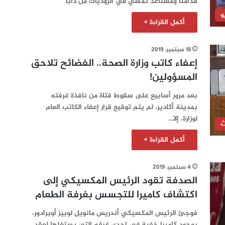
قدامنا ومستاعد نمشي في الزودياك من دابا
و
أكمل القراءة »
18 سبتمبر، 2019
إعفاء كاتب وزارة الصحة.. الفضائح تلاحق
المسؤولين!
بعد مرور أسابيع على سقوط فتاة من نافذة غرفته
بمدينة أكادير، لم يتم توقيع قرار إعفاء الكاتب العام
لوزارة، إلا…
ث
أكمل القراءة »
4 سبتمبر، 2019
الصدفة تقود الرئيس المكسيكي إلى
اكتشاف كاميرا للتجسس بغرفة الطعام
فوجئ الرئيس المكسيكي أندريس مانويل لوبيز أوبرادور،
بوجود كاميرا خفية في إحدى غرفه التي يستغلها لعقد