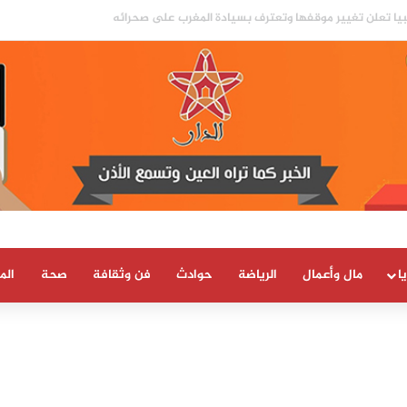
ا
مال وأعمال
الرياضة
حوادث
فن وثقافة
صحة
الم