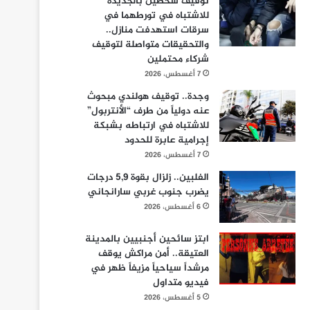
توقيف شخصين بالجديدة
للاشتباه في تورطهما في
سرقات استهدفت منازل..
والتحقيقات متواصلة لتوقيف
شركاء محتملين
7 أغسطس، 2026
وجدة.. توقيف هولندي مبحوث
عنه دولياً من طرف “الأنتربول”
للاشتباه في ارتباطه بشبكة
إجرامية عابرة للحدود
7 أغسطس، 2026
الفلبين.. زلزال بقوة 5,9 درجات
يضرب جنوب غربي سارانجاني
6 أغسطس، 2026
ابتز سائحين أجنبيين بالمدينة
العتيقة.. أمن مراكش يوقف
مرشداً سياحياً مزيفاً ظهر في
فيديو متداول
5 أغسطس، 2026