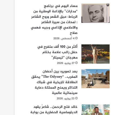
مساء اليوم في برنامج
“مدارات” بالإذاعة الوطنية من
الرباط: عبق الشعر وروح الشاعر
: لمحات من سيرة الشاعر
والاعلامي الإذاعي وجيه فهمي
صلاح
4 أغسطس، 2026
أكثر من 100 ألف متفرج في
حفل راغب علامة بختام
مهرجان “تيميتار”
27 يوليو، 2026
بعد تصويره بين أحضان
المغرب.. “The Odyssey” يحقق
انطلاقة تاريخية في شباك
التذاكر ويمنح المملكة دعاية
سينمائية عالمية
23 يوليو، 2026
خالد فتح الرحمن.. شاعرٌ يقود
الدبلوماسية الحضارية من بوابة