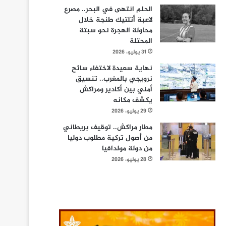
الحلم انتهى في البحر.. مصرع
لاعبة أتلتيك طنجة خلال
محاولة الهجرة نحو سبتة
المحتلة
31 يوليو، 2026
نهاية سعيدة لاختفاء سائح
نرويجي بالمغرب.. تنسيق
أمني بين أكادير ومراكش
يكشف مكانه
29 يوليو، 2026
مطار مراكش.. توقيف بريطاني
من أصول تركية مطلوب دوليا
من دولة مولدافيا
28 يوليو، 2026