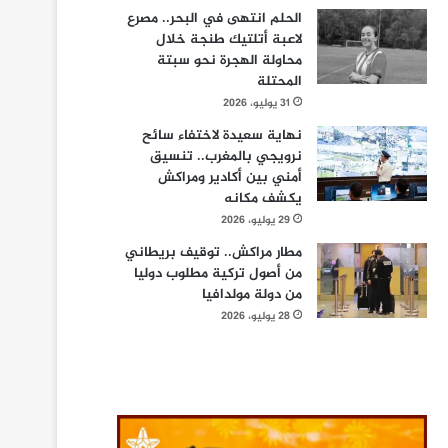
الحلم انتهى في البحر.. مصرع
لاعبة أتلتيك طنجة خلال
محاولة الهجرة نحو سبتة
المحتلة
31 يوليو، 2026
نهاية سعيدة لاختفاء سائح
نرويجي بالمغرب.. تنسيق
أمني بين أكادير ومراكش
يكشف مكانه
29 يوليو، 2026
مطار مراكش.. توقيف بريطاني
من أصول تركية مطلوب دوليا
من دولة مولدافيا
28 يوليو، 2026