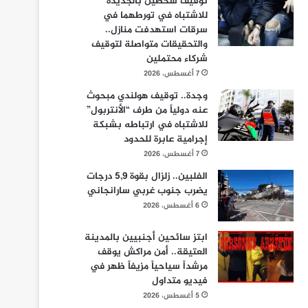
توقيف شخصين بالجديدة
للاشتباه في تورطهما في
سرقات استهدفت منازل..
والتحقيقات متواصلة لتوقيف
شركاء محتملين
7 أغسطس، 2026
وجدة.. توقيف هولندي مبحوث
عنه دولياً من طرف “الأنتربول”
للاشتباه في ارتباطه بشبكة
إجرامية عابرة للحدود
7 أغسطس، 2026
الفلبين.. زلزال بقوة 5,9 درجات
يضرب جنوب غربي سارانجاني
6 أغسطس، 2026
ابتز سائحين أجنبيين بالمدينة
العتيقة.. أمن مراكش يوقف
مرشداً سياحياً مزيفاً ظهر في
فيديو متداول
5 أغسطس، 2026