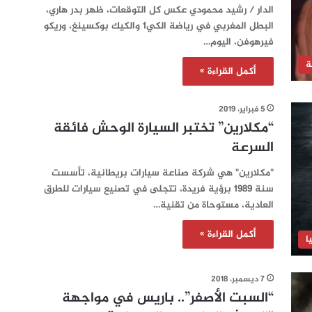
الدار / رشيد محمودي عكس كل التوقعات، ظهر بدر هاري،
البطل المغربي في رياضة الكي1 والكيك بوكسينغ، وريكو
فيرهوفن، اليوم…
ة
أكمل القراءة »
5 فبراير، 2019
“مكلارين” تختبر السيارة الوحش فائقة
السرعة
"مكلارين" هي شركة صناعة سيارات بريطانية، تأسست
سنة 1989 برؤية فريدة، تتجلى في تصنيع سيارات للطرق
العادية، مستوحاة من تقنية…
أكمل القراءة »
ا
7 ديسمبر، 2018
“السبت الأصفر”.. باريس في مواجهة