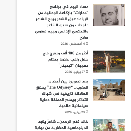
مساء اليوم في برنامج
“مدارات” بالإذاعة الوطنية من
الرباط: عبق الشعر وروح الشاعر
: لمحات من سيرة الشاعر
والاعلامي الإذاعي وجيه فهمي
صلاح
4 أغسطس، 2026
أكثر من 100 ألف متفرج في
حفل راغب علامة بختام
مهرجان “تيميتار”
27 يوليو، 2026
بعد تصويره بين أحضان
المغرب.. “The Odyssey” يحقق
انطلاقة تاريخية في شباك
التذاكر ويمنح المملكة دعاية
سينمائية عالمية
23 يوليو، 2026
خالد فتح الرحمن.. شاعرٌ يقود
الدبلوماسية الحضارية من بوابة