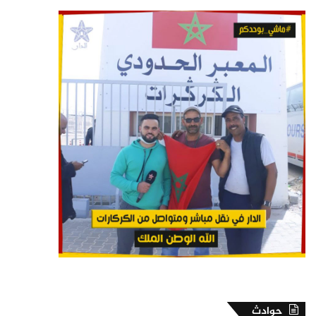
حوادث