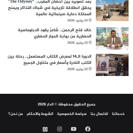
بعد تصويره بين أحضان المغرب.. “The Odyssey”
يحقق انطلاقة تاريخية في شباك التذاكر ويمنح
المملكة دعاية سينمائية عالمية
23 يوليو، 2026
خالد فتح الرحمن.. شاعرٌ يقود الدبلوماسية
الحضارية من بوابة الحوار الحضاري
22 يوليو، 2026
الدورة الـ14 لمعرض الكتاب المستعمل.. رحلة بين
الكتب النادرة وأسعار في متناول الجميع
22 يوليو، 2026
جميع الحقوق محفوظة © الدار 2026
خدماتنا
للاتصال بنا
سياسة الخصوصية
الشروط والاحكام
من نحن؟
فيسبوك
‫YouTube
انستقرام
واتساب