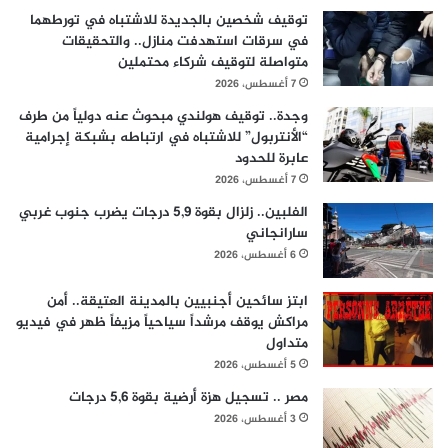
توقيف شخصين بالجديدة للاشتباه في تورطهما
في سرقات استهدفت منازل.. والتحقيقات
متواصلة لتوقيف شركاء محتملين
7 أغسطس، 2026
وجدة.. توقيف هولندي مبحوث عنه دولياً من طرف
“الأنتربول” للاشتباه في ارتباطه بشبكة إجرامية
عابرة للحدود
7 أغسطس، 2026
الفلبين.. زلزال بقوة 5,9 درجات يضرب جنوب غربي
سارانجاني
6 أغسطس، 2026
ابتز سائحين أجنبيين بالمدينة العتيقة.. أمن
مراكش يوقف مرشداً سياحياً مزيفاً ظهر في فيديو
متداول
5 أغسطس، 2026
مصر .. تسجيل هزة أرضية بقوة 5,6 درجات
3 أغسطس، 2026