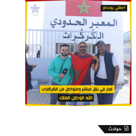
حوادث