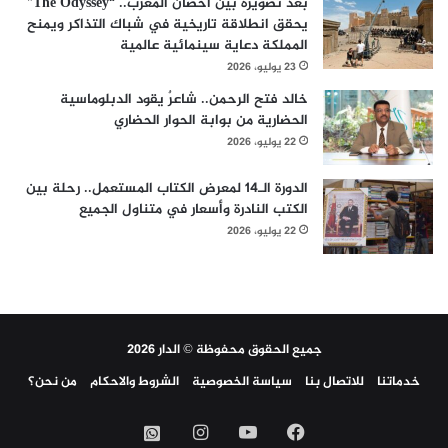
بعد تصويره بين أحضان المغرب.. “The Odyssey”
يحقق انطلاقة تاريخية في شباك التذاكر ويمنح
المملكة دعاية سينمائية عالمية
23 يوليو، 2026
خالد فتح الرحمن.. شاعرٌ يقود الدبلوماسية
الحضارية من بوابة الحوار الحضاري
22 يوليو، 2026
الدورة الـ14 لمعرض الكتاب المستعمل.. رحلة بين
الكتب النادرة وأسعار في متناول الجميع
22 يوليو، 2026
جميع الحقوق محفوظة © الدار 2026
خدماتنا
للاتصال بنا
سياسة الخصوصية
الشروط والاحكام
من نحن؟
فيسبوك
‫YouTube
انستقرام
واتساب