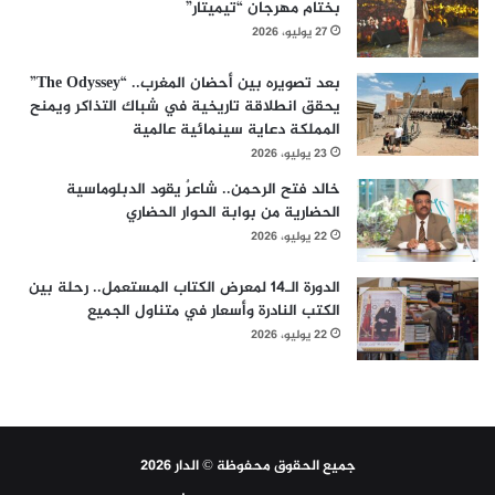
بختام مهرجان “تيميتار”
27 يوليو، 2026
بعد تصويره بين أحضان المغرب.. “The Odyssey”
يحقق انطلاقة تاريخية في شباك التذاكر ويمنح
المملكة دعاية سينمائية عالمية
23 يوليو، 2026
خالد فتح الرحمن.. شاعرٌ يقود الدبلوماسية
الحضارية من بوابة الحوار الحضاري
22 يوليو، 2026
الدورة الـ14 لمعرض الكتاب المستعمل.. رحلة بين
الكتب النادرة وأسعار في متناول الجميع
22 يوليو، 2026
جميع الحقوق محفوظة © الدار 2026