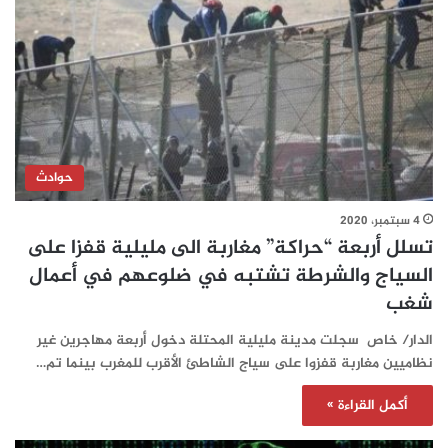
حوادث
4 سبتمبر، 2020
تسلل أربعة “حراكة” مغاربة الى مليلية قفزا على
السياج والشرطة تشتبه في ضلوعهم في أعمال
شغب
الدار/ خاص سجلت مدينة مليلية المحتلة دخول أربعة مهاجرين غير
نظاميين مغاربة قفزوا على سياج الشاطئ الأقرب للمغرب بينما تم…
أكمل القراءة »