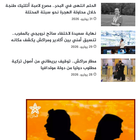
الحلم انتهى في البحر.. مصرع لاعبة أتلتيك طنجة
خلال محاولة الهجرة نحو سبتة المحتلة
31 يوليو، 2026
نهاية سعيدة لاختفاء سائح نرويجي بالمغرب..
تنسيق أمني بين أكادير ومراكش يكشف مكانه
29 يوليو، 2026
مطار مراكش.. توقيف بريطاني من أصول تركية
مطلوب دوليا من دولة مولدافيا
28 يوليو، 2026