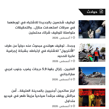
حوادث
توقيف شخصين بالجديدة للاشتباه في تورطهما
في سرقات استهدفت منازل.. والتحقيقات
متواصلة لتوقيف شركاء محتملين
7 أغسطس، 2026
وجدة.. توقيف هولندي مبحوث عنه دولياً من طرف
“الأنتربول” للاشتباه في ارتباطه بشبكة إجرامية
عابرة للحدود
7 أغسطس، 2026
الفلبين.. زلزال بقوة 5,9 درجات يضرب جنوب غربي
سارانجاني
6 أغسطس، 2026
ابتز سائحين أجنبيين بالمدينة العتيقة.. أمن
مراكش يوقف مرشداً سياحياً مزيفاً ظهر في فيديو
متداول
5 أغسطس، 2026