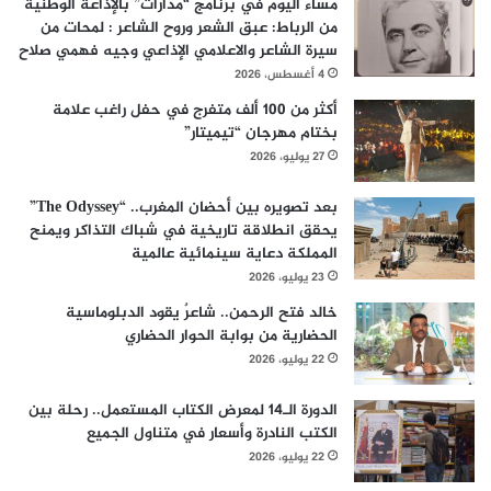
مساء اليوم في برنامج “مدارات” بالإذاعة الوطنية
من الرباط: عبق الشعر وروح الشاعر : لمحات من
سيرة الشاعر والاعلامي الإذاعي وجيه فهمي صلاح
4 أغسطس، 2026
أكثر من 100 ألف متفرج في حفل راغب علامة
بختام مهرجان “تيميتار”
27 يوليو، 2026
بعد تصويره بين أحضان المغرب.. “The Odyssey”
يحقق انطلاقة تاريخية في شباك التذاكر ويمنح
المملكة دعاية سينمائية عالمية
23 يوليو، 2026
خالد فتح الرحمن.. شاعرٌ يقود الدبلوماسية
الحضارية من بوابة الحوار الحضاري
22 يوليو، 2026
الدورة الـ14 لمعرض الكتاب المستعمل.. رحلة بين
الكتب النادرة وأسعار في متناول الجميع
22 يوليو، 2026