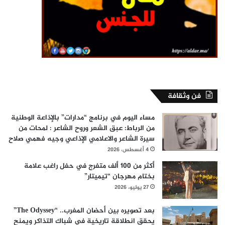
فن وثقافة
مساء اليوم في برنامج “مدارات” بالإذاعة الوطنية
من الرباط: عبق الشعر وروح الشاعر : لمحات من
سيرة الشاعر والاعلامي الإذاعي وجيه فهمي صلاح
4 أغسطس، 2026
أكثر من 100 ألف متفرج في حفل راغب علامة
بختام مهرجان “تيميتار”
27 يوليو، 2026
بعد تصويره بين أحضان المغرب.. “The Odyssey”
يحقق انطلاقة تاريخية في شباك التذاكر ويمنح