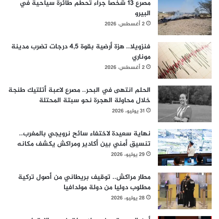
مصرع 13 شخصا جراء تحطم طائرة سياحية في
البيرو
2 أغسطس، 2026
فنزويلا.. هزة أرضية بقوة 4,5 درجات تضرب مدينة
موناري
2 أغسطس، 2026
الحلم انتهى في البحر.. مصرع لاعبة أتلتيك طنجة
خلال محاولة الهجرة نحو سبتة المحتلة
31 يوليو، 2026
نهاية سعيدة لاختفاء سائح نرويجي بالمغرب..
تنسيق أمني بين أكادير ومراكش يكشف مكانه
29 يوليو، 2026
مطار مراكش.. توقيف بريطاني من أصول تركية
مطلوب دوليا من دولة مولدافيا
28 يوليو، 2026