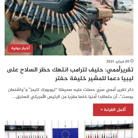
أخبار دولية
20 فبراير، 2021
تقريرأممي: حليف لترامب انتهك حظر السلاح على
ليبيا دعما للمشير خليفة حفتر
ذكر تقرير أممي سرّي حصلت عليه صحيفتا “نيويورك تايمز” و”واشنطن
بوست”، أن متعاقدا أمنيا خاصا مقرّبا من الرئيس الأمريكي السابق…
أكمل القراءة »