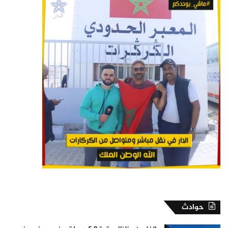
حوادث