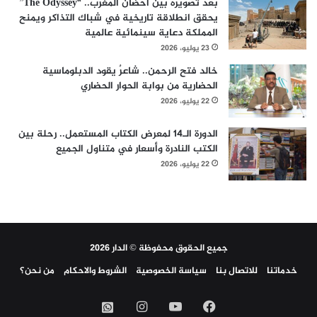
بعد تصويره بين أحضان المغرب.. “The Odyssey”
يحقق انطلاقة تاريخية في شباك التذاكر ويمنح
المملكة دعاية سينمائية عالمية
23 يوليو، 2026
خالد فتح الرحمن.. شاعرٌ يقود الدبلوماسية
الحضارية من بوابة الحوار الحضاري
22 يوليو، 2026
الدورة الـ14 لمعرض الكتاب المستعمل.. رحلة بين
الكتب النادرة وأسعار في متناول الجميع
22 يوليو، 2026
جميع الحقوق محفوظة © الدار 2026
خدماتنا
للاتصال بنا
سياسة الخصوصية
الشروط والاحكام
من نحن؟
فيسبوك
‫YouTube
انستقرام
واتساب