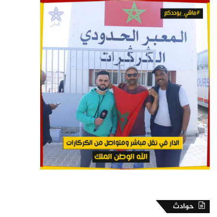
حوادث