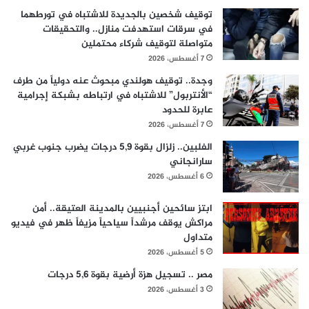
توقيف شخصين بالجديدة للاشتباه في تورطهما
في سرقات استهدفت منازل.. والتحقيقات
متواصلة لتوقيف شركاء محتملين
7 أغسطس، 2026
وجدة.. توقيف هولندي مبحوث عنه دولياً من طرف
“الأنتربول” للاشتباه في ارتباطه بشبكة إجرامية
عابرة للحدود
7 أغسطس، 2026
الفلبين.. زلزال بقوة 5,9 درجات يضرب جنوب غربي
سارانجاني
6 أغسطس، 2026
ابتز سائحين أجنبيين بالمدينة العتيقة.. أمن
مراكش يوقف مرشداً سياحياً مزيفاً ظهر في فيديو
متداول
5 أغسطس، 2026
مصر .. تسجيل هزة أرضية بقوة 5,6 درجات
3 أغسطس، 2026