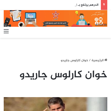
الدرهم يرتفع بـ 0,8 في المائة مقابل الدولار ما بين 30 يوليوز و5 غشت (بنك المغرب)
الق
الرئيسية
/
خوان كارلوس جاريدو
خوان كارلوس جاريدو