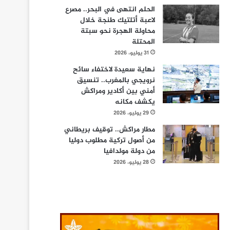
الحلم انتهى في البحر.. مصرع
لاعبة أتلتيك طنجة خلال
محاولة الهجرة نحو سبتة
المحتلة
31 يوليو، 2026
نهاية سعيدة لاختفاء سائح
نرويجي بالمغرب.. تنسيق
أمني بين أكادير ومراكش
يكشف مكانه
29 يوليو، 2026
مطار مراكش.. توقيف بريطاني
من أصول تركية مطلوب دوليا
من دولة مولدافيا
28 يوليو، 2026