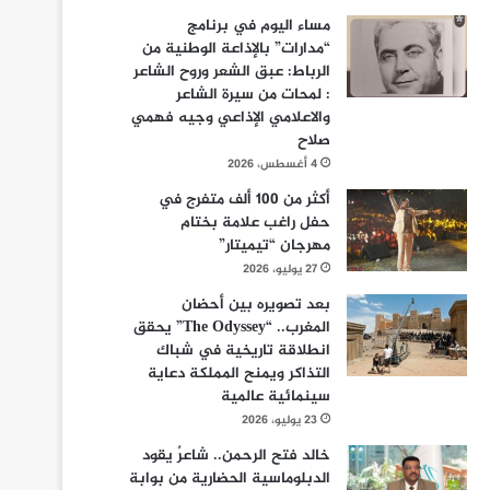
مساء اليوم في برنامج
“مدارات” بالإذاعة الوطنية من
الرباط: عبق الشعر وروح الشاعر
: لمحات من سيرة الشاعر
والاعلامي الإذاعي وجيه فهمي
صلاح
4 أغسطس، 2026
أكثر من 100 ألف متفرج في
حفل راغب علامة بختام
مهرجان “تيميتار”
27 يوليو، 2026
بعد تصويره بين أحضان
المغرب.. “The Odyssey” يحقق
انطلاقة تاريخية في شباك
التذاكر ويمنح المملكة دعاية
سينمائية عالمية
23 يوليو، 2026
خالد فتح الرحمن.. شاعرٌ يقود
الدبلوماسية الحضارية من بوابة