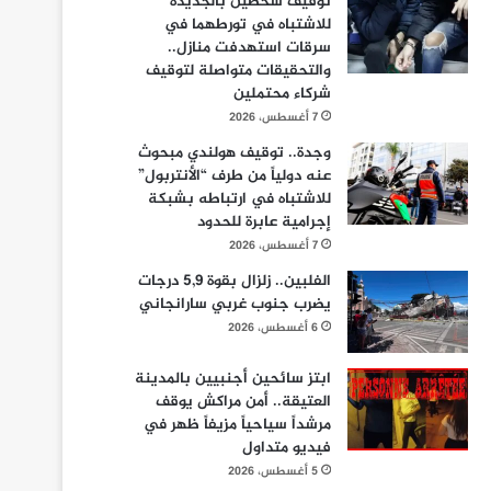
توقيف شخصين بالجديدة
للاشتباه في تورطهما في
سرقات استهدفت منازل..
والتحقيقات متواصلة لتوقيف
شركاء محتملين
7 أغسطس، 2026
وجدة.. توقيف هولندي مبحوث
عنه دولياً من طرف “الأنتربول”
للاشتباه في ارتباطه بشبكة
إجرامية عابرة للحدود
7 أغسطس، 2026
الفلبين.. زلزال بقوة 5,9 درجات
يضرب جنوب غربي سارانجاني
6 أغسطس، 2026
ابتز سائحين أجنبيين بالمدينة
العتيقة.. أمن مراكش يوقف
مرشداً سياحياً مزيفاً ظهر في
فيديو متداول
5 أغسطس، 2026