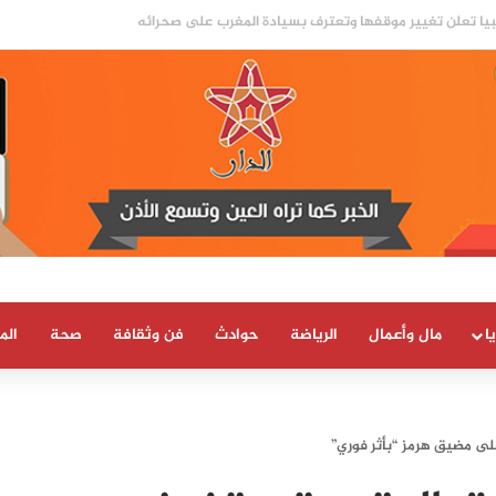
ا
مال وأعمال
الرياضة
حوادث
فن وثقافة
صحة
الم
على مضيق هرمز “بأثر فوري”