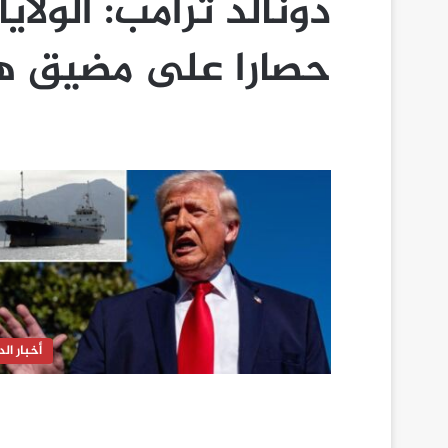
دونالد ترامب: الول
حصارا على مضيق هرم
أخبار الدا