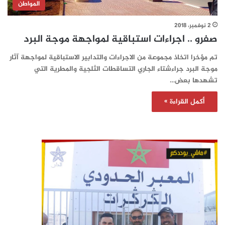
المواطن
2 نوفمبر، 2018
صفرو .. اجراءات استباقية لمواجهة موجة البرد
تم مؤخرا اتخاذ مجموعة من الاجراءات والتدابير الاستباقية لمواجهة آثار
موجة البرد جراءشتاء الجاري التساقطات الثلجية والمطرية التي
تشهدها بعض…
أكمل القراءة »