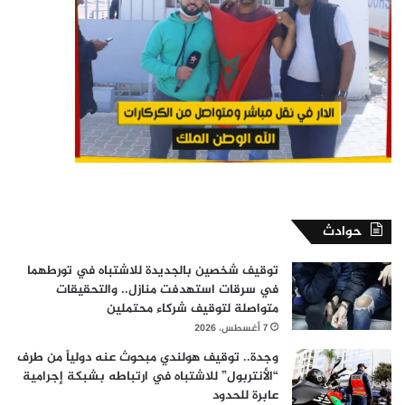
حوادث
توقيف شخصين بالجديدة للاشتباه في تورطهما
في سرقات استهدفت منازل.. والتحقيقات
متواصلة لتوقيف شركاء محتملين
7 أغسطس، 2026
وجدة.. توقيف هولندي مبحوث عنه دولياً من طرف
“الأنتربول” للاشتباه في ارتباطه بشبكة إجرامية
عابرة للحدود