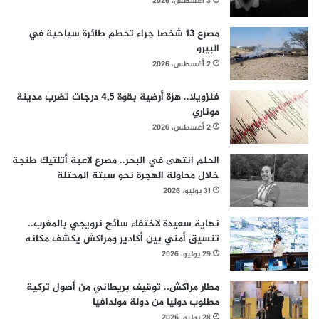
3 أغسطس، 2026
مصرع 13 شخصا جراء تحطم طائرة سياحية في
البيرو
2 أغسطس، 2026
فنزويلا.. هزة أرضية بقوة 4,5 درجات تضرب مدينة
موناري
2 أغسطس، 2026
الحلم انتهى في البحر.. مصرع لاعبة أتلتيك طنجة
خلال محاولة الهجرة نحو سبتة المحتلة
31 يوليو، 2026
نهاية سعيدة لاختفاء سائح نرويجي بالمغرب..
تنسيق أمني بين أكادير ومراكش يكشف مكانه
29 يوليو، 2026
مطار مراكش.. توقيف بريطاني من أصول تركية
مطلوب دوليا من دولة مولدافيا
28 يوليو، 2026