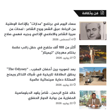
فن وثقافة
مساء اليوم في برنامج “مدارات” بالإذاعة الوطنية
من الرباط: عبق الشعر وروح الشاعر : لمحات من
سيرة الشاعر والاعلامي الإذاعي وجيه فهمي صلاح
4 أغسطس، 2026
أكثر من 100 ألف متفرج في حفل راغب علامة
بختام مهرجان “تيميتار”
27 يوليو، 2026
بعد تصويره بين أحضان المغرب.. “The Odyssey”
يحقق انطلاقة تاريخية في شباك التذاكر ويمنح
المملكة دعاية سينمائية عالمية
23 يوليو، 2026
خالد فتح الرحمن.. شاعرٌ يقود الدبلوماسية
الحضارية من بوابة الحوار الحضاري
22 يوليو، 2026