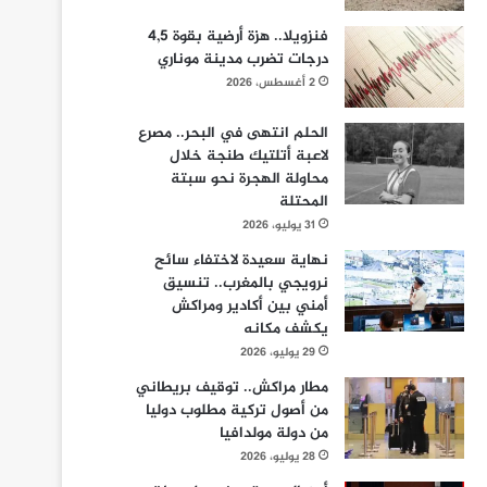
فنزويلا.. هزة أرضية بقوة 4,5
درجات تضرب مدينة موناري
2 أغسطس، 2026
الحلم انتهى في البحر.. مصرع
لاعبة أتلتيك طنجة خلال
محاولة الهجرة نحو سبتة
المحتلة
31 يوليو، 2026
نهاية سعيدة لاختفاء سائح
نرويجي بالمغرب.. تنسيق
أمني بين أكادير ومراكش
يكشف مكانه
29 يوليو، 2026
مطار مراكش.. توقيف بريطاني
من أصول تركية مطلوب دوليا
من دولة مولدافيا
28 يوليو، 2026