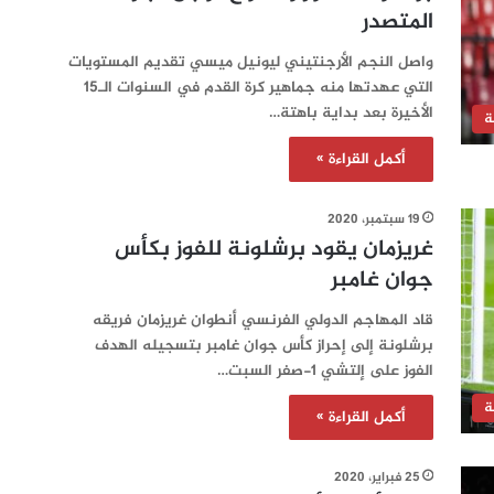
المتصدر
واصل النجم الأرجنتيني ليونيل ميسي تقديم المستويات
التي عهدتها منه جماهير كرة القدم في السنوات الـ15
الأخيرة بعد بداية باهتة…
ة
أكمل القراءة »
19 سبتمبر، 2020
غريزمان يقود برشلونة للفوز بكأس
جوان غامبر
قاد المهاجم الدولي الفرنسي أنطوان غريزمان فريقه
برشلونة إلى إحراز كأس جوان غامبر بتسجيله الهدف
الفوز على إلتشي 1-صفر السبت…
ة
أكمل القراءة »
25 فبراير، 2020