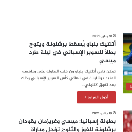
18 يناير، 2021
أتلتيك بلباو يُسقط برشلونة ويتوج
بطلاً للسوبر الإسباني في ليلة طرد
ميسي
تمكن نادي أتلتيك بلباو من قلب الطاولة على منافسه
العنيد برشلونة في نهائي كأس السوبر الإسباني وذلك
بعد تفوق كتلوني…
ة
أكمل القراءة »
10 يناير، 2021
بطولة إسبانيا: ميسي وغريزمان يقودان
برشلونة للفوز والثلوج تؤجل مباراة