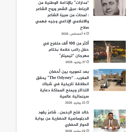
“مدارات” بالإذاعة الوطنية من
الرباط: عبق الشعر وروح الشاعر
: لمحات من سيرة الشاعر
والاعلامي الإذاعي وجيه فهمي
صلاح
4 أغسطس، 2026
أكثر من 100 ألف متفرج في
حفل راغب علامة بختام
مهرجان “تيميتار”
27 يوليو، 2026
بعد تصويره بين أحضان
المغرب.. “The Odyssey” يحقق
انطلاقة تاريخية في شباك
التذاكر ويمنح المملكة دعاية
سينمائية عالمية
23 يوليو، 2026
خالد فتح الرحمن.. شاعرٌ يقود
الدبلوماسية الحضارية من بوابة
الحوار الحضاري
22 يوليو، 2026