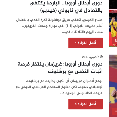
دوري أبطال أوروبا.. البارصا يكتفي
بالتعادل في نابولي (فيديو)
صلاح الكومري اكتفى فريق برشلونة لكرة القدم، بالتعادل
أمام مضيفه نابولي (1-1)، في مباراة جمعت الفريقين،
مساء اليوم (الثلاثاء)، في…
ة
أكمل القراءة »
1 أكتوبر، 2019
دوري أبطال أوروبا: غريزمان ينتظر فرصة
اثبات النفس مع برشلونة
توقع أنطوان غريزمان أن تكون بدايته مع برشلونة
الإسباني صعبة، لكن مشوار المهاجم الفرنسي الدولي مع
فريقه الكاتالوني الجديد لا…
أكمل القراءة »
ة