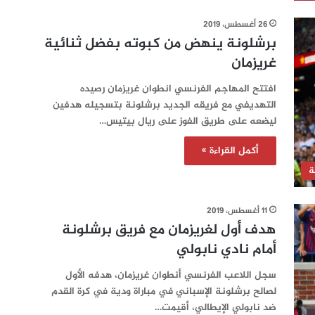
26 أغسطس، 2019
برشلونة ينهض من كبوته بفضل ثنائية
غريزمان
افتتح المهاجم الفرنسي انطوان غريزمان رصيده
التهديفي مع فريقه الجديد برشلونة بتسجيله هدفين
ليضعه على طريق الفوز على ريال بيتيس…
أكمل القراءة »
ة
11 أغسطس، 2019
هدف أول لغريزمان مع فريق برشلونة
أمام نادي نابولي
سجل اللاعب الفرنسي أنطوان غريزمان، هدفه الأول
لصالح برشلونة الإسباني في مباراة ودية في كرة القدم
ضد نابولي الإيطالي، أقيمت…