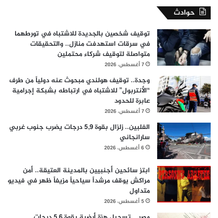
حوادث
توقيف شخصين بالجديدة للاشتباه في تورطهما
في سرقات استهدفت منازل.. والتحقيقات
متواصلة لتوقيف شركاء محتملين
7 أغسطس، 2026
وجدة.. توقيف هولندي مبحوث عنه دولياً من طرف
“الأنتربول” للاشتباه في ارتباطه بشبكة إجرامية
عابرة للحدود
7 أغسطس، 2026
الفلبين.. زلزال بقوة 5,9 درجات يضرب جنوب غربي
سارانجاني
6 أغسطس، 2026
ابتز سائحين أجنبيين بالمدينة العتيقة.. أمن
مراكش يوقف مرشداً سياحياً مزيفاً ظهر في فيديو
متداول
5 أغسطس، 2026
مصر .. تسجيل هزة أرضية بقوة 5,6 درجات