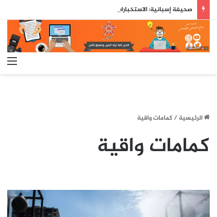
صحيفة إسبانية: الاستخبارات العسكرية حذّرت مسبقاً من محاولة اقتحام جماعي لسبتة قبل ثلاثة أيام من وقوعها
الق
الرئيسية
/
كمامات واقية
كمامات واقية