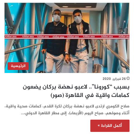
الرئيسية
26 فبراير، 2020
بسبب “كورونا”.. لاعبو نهضة بركان يضعون
كمامات واقية في القاهرة (صور)
صلاح الكومري ارتدى لاعبو نهضة بركان لكرة القدم، كمامات صحية واقية،
أثناء وصولهم، صباح اليوم (الأربعاء)، إلى مطار القاهرة الدولي،…
أكمل القراءة »