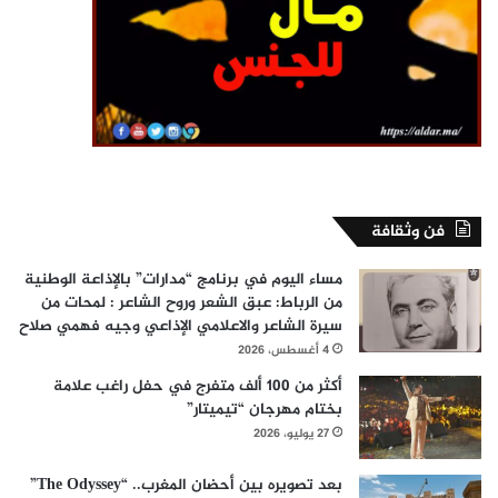
فن وثقافة
مساء اليوم في برنامج “مدارات” بالإذاعة الوطنية
من الرباط: عبق الشعر وروح الشاعر : لمحات من
سيرة الشاعر والاعلامي الإذاعي وجيه فهمي صلاح
4 أغسطس، 2026
أكثر من 100 ألف متفرج في حفل راغب علامة
بختام مهرجان “تيميتار”
27 يوليو، 2026
بعد تصويره بين أحضان المغرب.. “The Odyssey”