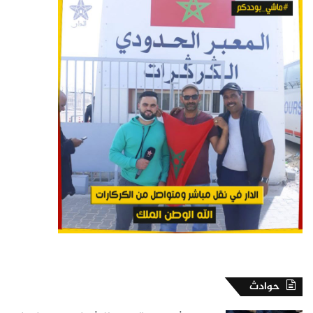
حوادث