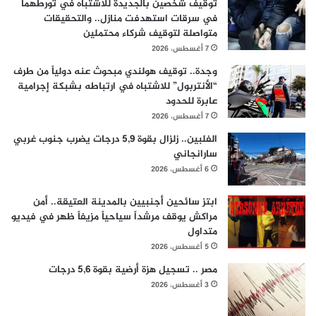
توقيف شخصين بالجديدة للاشتباه في تورطهما
في سرقات استهدفت منازل.. والتحقيقات
متواصلة لتوقيف شركاء محتملين
7 أغسطس، 2026
وجدة.. توقيف هولندي مبحوث عنه دولياً من طرف
“الأنتربول” للاشتباه في ارتباطه بشبكة إجرامية
عابرة للحدود
7 أغسطس، 2026
الفلبين.. زلزال بقوة 5,9 درجات يضرب جنوب غربي
سارانجاني
6 أغسطس، 2026
ابتز سائحين أجنبيين بالمدينة العتيقة.. أمن
مراكش يوقف مرشداً سياحياً مزيفاً ظهر في فيديو
متداول
5 أغسطس، 2026
مصر .. تسجيل هزة أرضية بقوة 5,6 درجات
3 أغسطس، 2026