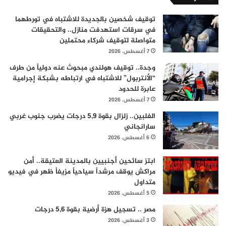
توقيف شخصين بالجديدة للاشتباه في تورطهما
في سرقات استهدفت منازل.. والتحقيقات
متواصلة لتوقيف شركاء محتملين
7 أغسطس، 2026
وجدة.. توقيف هولندي مبحوث عنه دولياً من طرف
“الأنتربول” للاشتباه في ارتباطه بشبكة إجرامية
عابرة للحدود
7 أغسطس، 2026
الفلبين.. زلزال بقوة 5,9 درجات يضرب جنوب غربي
سارانجاني
6 أغسطس، 2026
ابتز سائحين أجنبيين بالمدينة العتيقة.. أمن
مراكش يوقف مرشداً سياحياً مزيفاً ظهر في فيديو
متداول
5 أغسطس، 2026
مصر .. تسجيل هزة أرضية بقوة 5,6 درجات
3 أغسطس، 2026