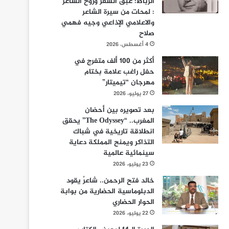
الرباط: عبق الشعر وروح الشاعر
: لمحات من سيرة الشاعر
والاعلامي الإذاعي وجيه فهمي
صلاح
4 أغسطس، 2026
أكثر من 100 ألف متفرج في
حفل راغب علامة بختام
مهرجان “تيميتار”
27 يوليو، 2026
بعد تصويره بين أحضان
المغرب.. “The Odyssey” يحقق
انطلاقة تاريخية في شباك
التذاكر ويمنح المملكة دعاية
سينمائية عالمية
23 يوليو، 2026
خالد فتح الرحمن.. شاعرٌ يقود
الدبلوماسية الحضارية من بوابة
الحوار الحضاري
22 يوليو، 2026