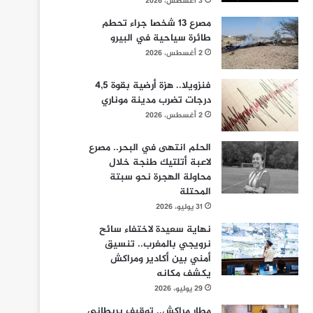
3 أغسطس، 2026
مصرع 13 شخصا جراء تحطم
طائرة سياحية في البيرو
2 أغسطس، 2026
فنزويلا.. هزة أرضية بقوة 4,5
درجات تضرب مدينة موناري
2 أغسطس، 2026
الحلم انتهى في البحر.. مصرع
لاعبة أتلتيك طنجة خلال
محاولة الهجرة نحو سبتة
المحتلة
31 يوليو، 2026
نهاية سعيدة لاختفاء سائح
نرويجي بالمغرب.. تنسيق
أمني بين أكادير ومراكش
يكشف مكانه
29 يوليو، 2026
مطار مراكش.. توقيف بريطاني