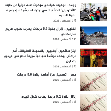
وجدة.. توقيف هولندي مبحوث عنه دولياً من طرف
“الأنتربول” للاشتباه في ارتباطه بشبكة إجرامية
عابرة للحدود
7 أغسطس، 2026
الفلبين.. زلزال بقوة 5,9 درجات يضرب جنوب غربي
سارانجاني
6 أغسطس، 2026
ابتز سائحين أجنبيين بالمدينة العتيقة.. أمن
مراكش يوقف مرشداً سياحياً مزيفاً ظهر في فيديو
متداول
5 أغسطس، 2026
مصر .. تسجيل هزة أرضية بقوة 5,6 درجات
3 أغسطس، 2026
زلزال بقوة 5.2 درجة يضرب شرق البيرو
3 أغسطس، 2026