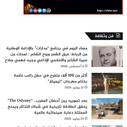
فن وثقافة
مساء اليوم في برنامج “مدارات” بالإذاعة الوطنية
من الرباط: عبق الشعر وروح الشاعر : لمحات من
سيرة الشاعر والاعلامي الإذاعي وجيه فهمي صلاح
4 أغسطس، 2026
أكثر من 100 ألف متفرج في حفل راغب علامة
بختام مهرجان “تيميتار”
27 يوليو، 2026
بعد تصويره بين أحضان المغرب.. “The Odyssey”
يحقق انطلاقة تاريخية في شباك التذاكر ويمنح
المملكة دعاية سينمائية عالمية
23 يوليو، 2026