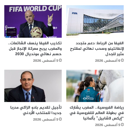
الفيفا من الرباط: دعم متجدد
تكذيب الفيفا ينسف الشائعات..
لإنفانتينو وسحب نهائي لمقترح
والمغرب يربح معركة الإنجاز قبل
مثير للجدل
حسم نهائي مونديال 2030
6 أغسطس، 2026
5 أغسطس، 2026
رياضة الفروسية.. المغرب يشارك
تأجيل تقديم بادو الزاكي مدربا
في بطولة العالم لللفروسية في
جديدا للمنتخب الأردني
“إيكس لاشابيل” بألمانيا
5 أغسطس، 2026
5 أغسطس، 2026