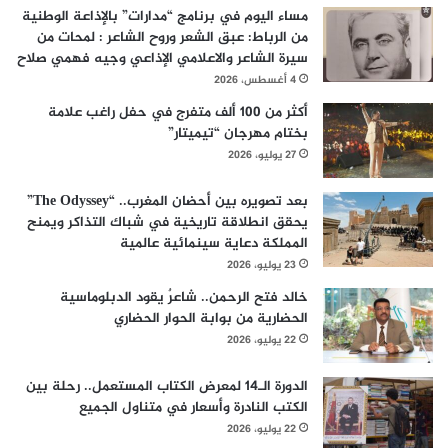
مساء اليوم في برنامج “مدارات” بالإذاعة الوطنية
من الرباط: عبق الشعر وروح الشاعر : لمحات من
سيرة الشاعر والاعلامي الإذاعي وجيه فهمي صلاح
4 أغسطس، 2026
أكثر من 100 ألف متفرج في حفل راغب علامة
بختام مهرجان “تيميتار”
27 يوليو، 2026
بعد تصويره بين أحضان المغرب.. “The Odyssey”
يحقق انطلاقة تاريخية في شباك التذاكر ويمنح
المملكة دعاية سينمائية عالمية
23 يوليو، 2026
خالد فتح الرحمن.. شاعرٌ يقود الدبلوماسية
الحضارية من بوابة الحوار الحضاري
22 يوليو، 2026
الدورة الـ14 لمعرض الكتاب المستعمل.. رحلة بين
الكتب النادرة وأسعار في متناول الجميع
22 يوليو، 2026