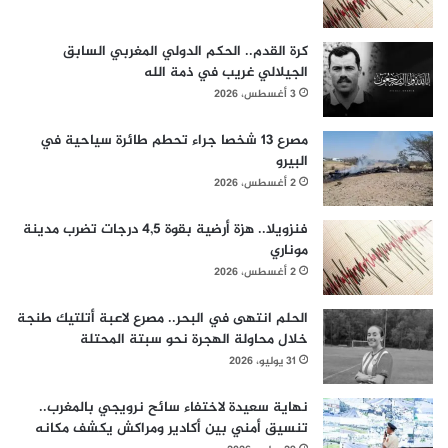
كرة القدم.. الحكم الدولي المغربي السابق
الجيلالي غريب في ذمة الله
3 أغسطس، 2026
مصرع 13 شخصا جراء تحطم طائرة سياحية في
البيرو
2 أغسطس، 2026
فنزويلا.. هزة أرضية بقوة 4,5 درجات تضرب مدينة
موناري
2 أغسطس، 2026
الحلم انتهى في البحر.. مصرع لاعبة أتلتيك طنجة
خلال محاولة الهجرة نحو سبتة المحتلة
31 يوليو، 2026
نهاية سعيدة لاختفاء سائح نرويجي بالمغرب..
تنسيق أمني بين أكادير ومراكش يكشف مكانه