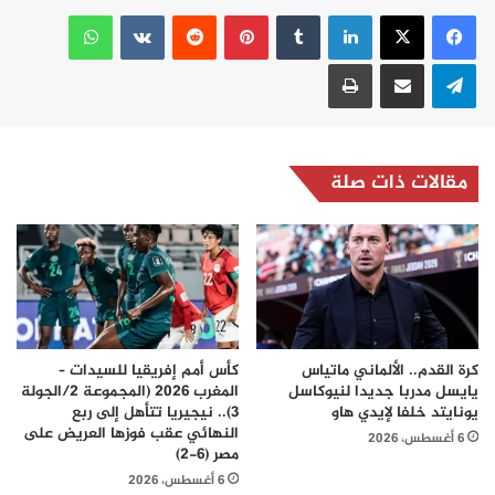
لينكدإن
بينتيريست
واتساب
تيلقرام
مشاركة عبر البريد
طباعة
مقالات ذات صلة
كرة القدم.. الألماني ماتياس
كأس أمم إفريقيا للسيدات –
يايسل مدربا جديدا لنيوكاسل
المغرب 2026 (المجموعة 2/الجولة
يونايتد خلفا لإيدي هاو
3).. نيجيريا تتأهل إلى ربع
النهائي عقب فوزها العريض على
6 أغسطس، 2026
مصر (6-2)
6 أغسطس، 2026