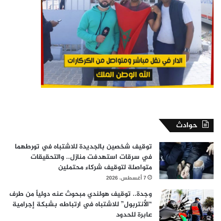
حوادث
توقيف شخصين بالجديدة للاشتباه في تورطهما
في سرقات استهدفت منازل.. والتحقيقات
متواصلة لتوقيف شركاء محتملين
7 أغسطس، 2026
وجدة.. توقيف هولندي مبحوث عنه دولياً من طرف
“الأنتربول” للاشتباه في ارتباطه بشبكة إجرامية
عابرة للحدود