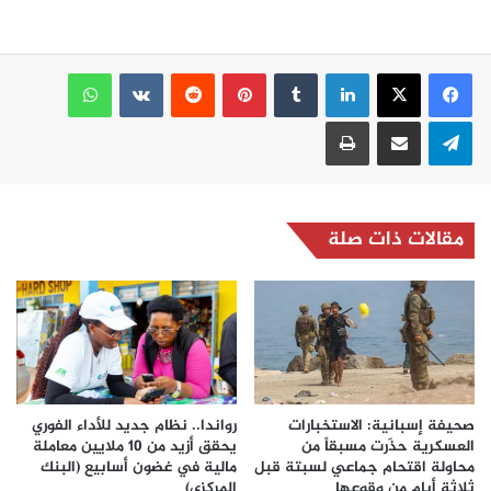
لينكدإن
بينتيريست
واتساب
تيلقرام
مشاركة عبر البريد
طباعة
مقالات ذات صلة
صحيفة إسبانية: الاستخبارات
رواندا.. نظام جديد للأداء الفوري
العسكرية حذّرت مسبقاً من
يحقق أزيد من 10 ملايين معاملة
محاولة اقتحام جماعي لسبتة قبل
مالية في غضون أسابيع (البنك
ثلاثة أيام من وقوعها
المركزي)