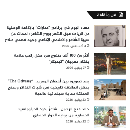
فن وثقافة
مساء اليوم في برنامج “مدارات” بالإذاعة الوطنية
من الرباط: عبق الشعر وروح الشاعر : لمحات من
سيرة الشاعر والاعلامي الإذاعي وجيه فهمي صلاح
4 أغسطس، 2026
أكثر من 100 ألف متفرج في حفل راغب علامة
بختام مهرجان “تيميتار”
27 يوليو، 2026
بعد تصويره بين أحضان المغرب.. “The Odyssey”
يحقق انطلاقة تاريخية في شباك التذاكر ويمنح
المملكة دعاية سينمائية عالمية
23 يوليو، 2026
خالد فتح الرحمن.. شاعرٌ يقود الدبلوماسية
الحضارية من بوابة الحوار الحضاري
22 يوليو، 2026