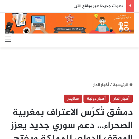
دعوات جديدة عبر مواقع التواصل تقلق مدريد.. السلطات الإسبانية تترقب محاولة اقتحام جماعي جديدة لسبتة
الق
الرئيسية
/
أخبار الدار
أخبار الدار
أخبار دولية
سلايدر
دمشق تُكرّس الاعتراف بمغربية
الصحراء… دعم سوري جديد يعزز
الموقف الدولي للمملكة ويفتح