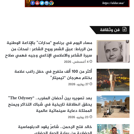
فن وثقافة
مساء اليوم في برنامج “مدارات” بالإذاعة الوطنية
من الرباط: عبق الشعر وروح الشاعر : لمحات من
سيرة الشاعر والاعلامي الإذاعي وجيه فهمي صلاح
4 أغسطس، 2026
أكثر من 100 ألف متفرج في حفل راغب علامة
بختام مهرجان “تيميتار”
27 يوليو، 2026
بعد تصويره بين أحضان المغرب.. “The Odyssey”
يحقق انطلاقة تاريخية في شباك التذاكر ويمنح
المملكة دعاية سينمائية عالمية
23 يوليو، 2026
خالد فتح الرحمن.. شاعرٌ يقود الدبلوماسية
الحضارية من بوابة الحوار الحضاري