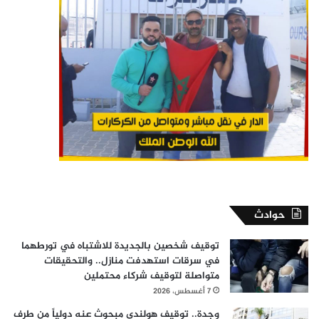
حوادث
توقيف شخصين بالجديدة للاشتباه في تورطهما
في سرقات استهدفت منازل.. والتحقيقات
متواصلة لتوقيف شركاء محتملين
7 أغسطس، 2026
وجدة.. توقيف هولندي مبحوث عنه دولياً من طرف