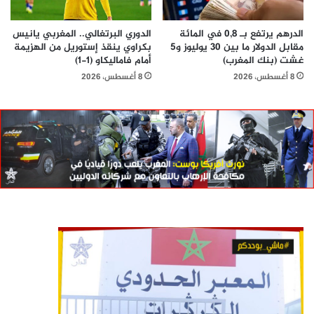
الدرهم يرتفع بـ 0,8 في المائة
الدوري البرتغالي.. المغربي يانيس
مقابل الدولار ما بين 30 يوليوز و5
بكراوي ينقذ إستوريل من الهزيمة
غشت (بنك المغرب)
أمام فاماليكاو (1-1)
8 أغسطس، 2026
8 أغسطس، 2026