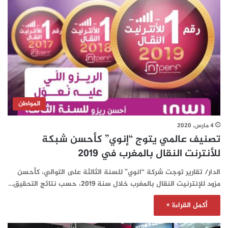
المواطن
4 مارس، 2020
تصنيف عالمي يتوج “إنوي” كأحسن شبكة
للأنترنت النقال بالمغرب في 2019
الدار/ تقارير توجت شركة “انوي” للسنة الثالثة على التوالي، كأحسن
مزود للإنترنيت النقال بالمغرب خلال سنة 2019، حسب نتائج التحقيق…
أكمل القراءة »