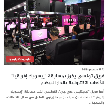
علوم وتكنولوجيا
17 ديسمبر، 2018
فريق تونسي يفوز بمسابقة “إيسويك إفريقيا”
للألعاب الاكترونية بالدار البيضاء
أحرز فريق "ليميتليس .جي جي"، التونسي، لقب مسابقة "إيسويك
إفريقيا" المنظمة من طرف مجموعة إينوي، الفاعل في مجال الاتصالات،
والمدرجة…