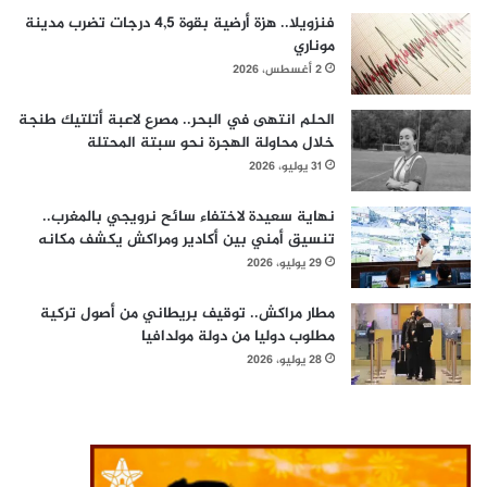
فنزويلا.. هزة أرضية بقوة 4,5 درجات تضرب مدينة
موناري
2 أغسطس، 2026
الحلم انتهى في البحر.. مصرع لاعبة أتلتيك طنجة
خلال محاولة الهجرة نحو سبتة المحتلة
31 يوليو، 2026
نهاية سعيدة لاختفاء سائح نرويجي بالمغرب..
تنسيق أمني بين أكادير ومراكش يكشف مكانه
29 يوليو، 2026
مطار مراكش.. توقيف بريطاني من أصول تركية
مطلوب دوليا من دولة مولدافيا
28 يوليو، 2026