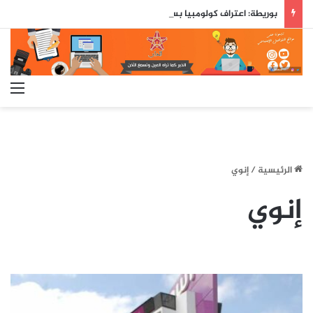
بوريطة: اعتراف كولومبيا بسيادة المغرب على صحرائه «قرار تاريخي»…
الق
الرئيسية
/
إنوي
إنوي