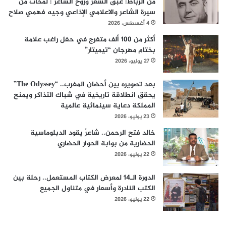
من الرباط: عبق الشعر وروح الشاعر : لمحات من
سيرة الشاعر والاعلامي الإذاعي وجيه فهمي صلاح
4 أغسطس، 2026
أكثر من 100 ألف متفرج في حفل راغب علامة
بختام مهرجان “تيميتار”
27 يوليو، 2026
بعد تصويره بين أحضان المغرب.. “The Odyssey”
يحقق انطلاقة تاريخية في شباك التذاكر ويمنح
المملكة دعاية سينمائية عالمية
23 يوليو، 2026
خالد فتح الرحمن.. شاعرٌ يقود الدبلوماسية
الحضارية من بوابة الحوار الحضاري
22 يوليو، 2026
الدورة الـ14 لمعرض الكتاب المستعمل.. رحلة بين
الكتب النادرة وأسعار في متناول الجميع
22 يوليو، 2026