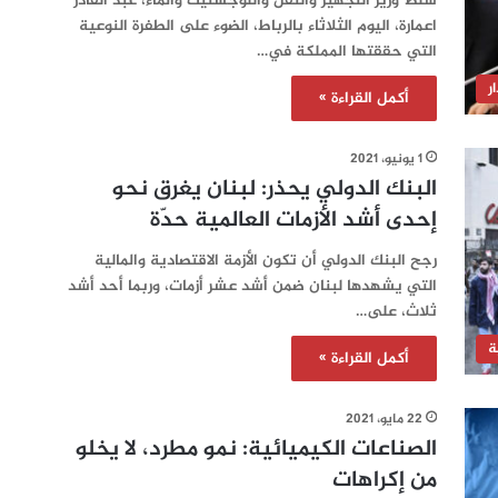
سلط وزير التجهيز والنقل واللوجستيك والماء، عبد القادر
اعمارة، اليوم الثلاثاء بالرباط، الضوء على الطفرة النوعية
التي حققتها المملكة في…
ر
أكمل القراءة »
1 يونيو، 2021
البنك الدولي يحذر: لبنان يغرق نحو
إحدى أشد الأزمات العالمية حدّة
رجح البنك الدولي أن تكون الأزمة الاقتصادية والمالية
التي يشهدها لبنان ضمن أشد عشر أزمات، وربما أحد أشد
ثلاث، على…
ة
أكمل القراءة »
22 مايو، 2021
الصناعات الكيميائية: نمو مطرد، لا يخلو
من إكراهات