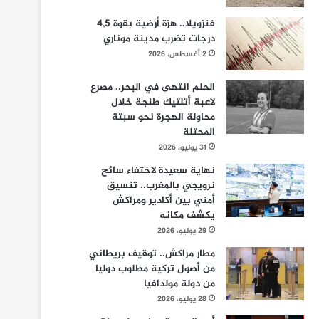
فنزويلا.. هزة أرضية بقوة 4,5
درجات تضرب مدينة موناري
2 أغسطس، 2026
الحلم انتهى في البحر.. مصرع
لاعبة أتلتيك طنجة خلال
محاولة الهجرة نحو سبتة
المحتلة
31 يوليو، 2026
نهاية سعيدة لاختفاء سائح
نرويجي بالمغرب.. تنسيق
أمني بين أكادير ومراكش
يكشف مكانه
29 يوليو، 2026
مطار مراكش.. توقيف بريطاني
من أصول تركية مطلوب دوليا
من دولة مولدافيا
28 يوليو، 2026