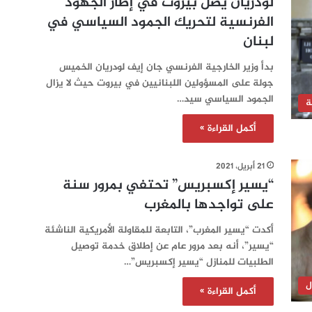
لودريان يصل بيروت في إطار الجهود
الفرنسية لتحريك الجمود السياسي في
لبنان
بدأ وزير الخارجية الفرنسي جان إيف لودريان الخميس
جولة على المسؤولين اللبنانيين في بيروت حيث لا يزال
الجمود السياسي سيد…
ة
أكمل القراءة »
21 أبريل، 2021
“يسير إكسبريس” تحتفي بمرور سنة
على تواجدها بالمغرب
أكدت “يسير المغرب”، التابعة للمقاولة الأمريكية الناشئة
“يسير”، أنه بعد مرور عام عن إطلاق خدمة توصيل
الطلبيات للمنازل “يسير إكسبريس”…
ل
أكمل القراءة »