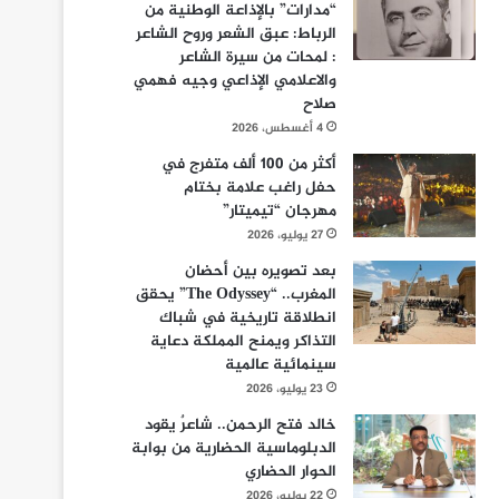
“مدارات” بالإذاعة الوطنية من
الرباط: عبق الشعر وروح الشاعر
: لمحات من سيرة الشاعر
والاعلامي الإذاعي وجيه فهمي
صلاح
4 أغسطس، 2026
أكثر من 100 ألف متفرج في
حفل راغب علامة بختام
مهرجان “تيميتار”
27 يوليو، 2026
بعد تصويره بين أحضان
المغرب.. “The Odyssey” يحقق
انطلاقة تاريخية في شباك
التذاكر ويمنح المملكة دعاية
سينمائية عالمية
23 يوليو، 2026
خالد فتح الرحمن.. شاعرٌ يقود
الدبلوماسية الحضارية من بوابة
الحوار الحضاري
22 يوليو، 2026