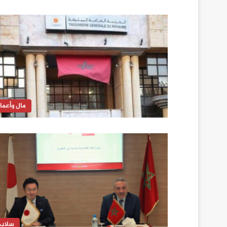
مال وأعما
سلايد