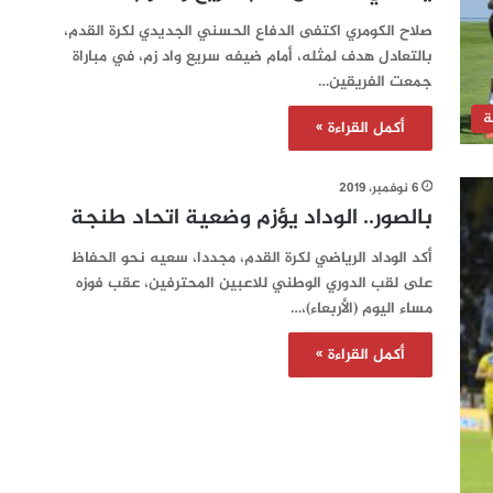
صلاح الكومري اكتفى الدفاع الحسني الجديدي لكرة القدم،
بالتعادل هدف لمثله، أمام ضيفه سريع واد زم، في مباراة
جمعت الفريقين…
ة
أكمل القراءة »
6 نوفمبر، 2019
بالصور.. الوداد يؤزم وضعية اتحاد طنجة
أكد الوداد الرياضي لكرة القدم، مجددا، سعيه نحو الحفاظ
على لقب الدوري الوطني للاعبين المحترفين، عقب فوزه
مساء اليوم (الأربعاء)،…
أكمل القراءة »