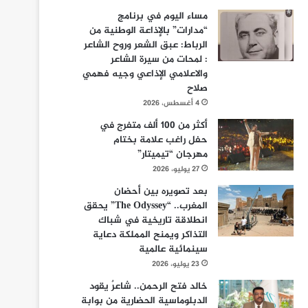
مساء اليوم في برنامج
“مدارات” بالإذاعة الوطنية من
الرباط: عبق الشعر وروح الشاعر
: لمحات من سيرة الشاعر
والاعلامي الإذاعي وجيه فهمي
صلاح
4 أغسطس، 2026
أكثر من 100 ألف متفرج في
حفل راغب علامة بختام
مهرجان “تيميتار”
27 يوليو، 2026
بعد تصويره بين أحضان
المغرب.. “The Odyssey” يحقق
انطلاقة تاريخية في شباك
التذاكر ويمنح المملكة دعاية
سينمائية عالمية
23 يوليو، 2026
خالد فتح الرحمن.. شاعرٌ يقود
الدبلوماسية الحضارية من بوابة