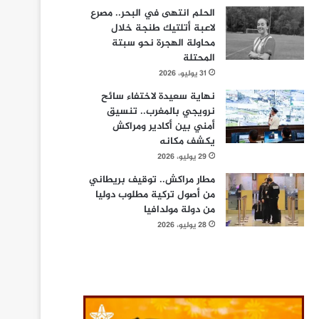
الحلم انتهى في البحر.. مصرع
لاعبة أتلتيك طنجة خلال
محاولة الهجرة نحو سبتة
المحتلة
31 يوليو، 2026
نهاية سعيدة لاختفاء سائح
نرويجي بالمغرب.. تنسيق
أمني بين أكادير ومراكش
يكشف مكانه
29 يوليو، 2026
مطار مراكش.. توقيف بريطاني
من أصول تركية مطلوب دوليا
من دولة مولدافيا
28 يوليو، 2026