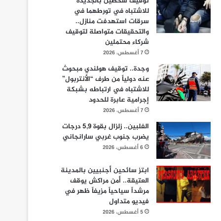
توقيف شخصين بالجديدة
للاشتباه في تورطهما في
سرقات استهدفت منازل..
والتحقيقات متواصلة لتوقيف
شركاء محتملين
7 أغسطس، 2026
وجدة.. توقيف هولندي مبحوث
عنه دولياً من طرف “الأنتربول”
للاشتباه في ارتباطه بشبكة
إجرامية عابرة للحدود
7 أغسطس، 2026
الفلبين.. زلزال بقوة 5,9 درجات
يضرب جنوب غربي سارانجاني
6 أغسطس، 2026
ابتز سائحين أجنبيين بالمدينة
العتيقة.. أمن مراكش يوقف
مرشداً سياحياً مزيفاً ظهر في
فيديو متداول
5 أغسطس، 2026